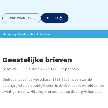
€
0,00
Wat zoek je?
Manuscript
Boekenshop
Artikelen
Geestelijke brieven
Jozef de
9789492224033
Paperback
Hesychast
Oudvader Jozef de Hesychast (1898-1959) is een van de
belangrijkste persoonlijkheden in de Orthodoxe wereld van de
twintigste eeuw. Hij zorgde ervoor dat op de berg Athos de
hesychastische leefwijze weer werd nageleefd en het
Jezusgebed werd beoefend. Veel discipelen had hij niet, maar