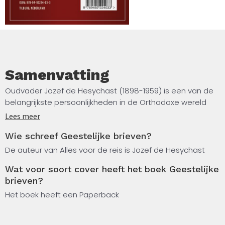
Samenvatting
Oudvader Jozef de Hesychast (1898-1959) is een van de
belangrijkste persoonlijkheden in de Orthodoxe wereld
van de twintigste eeuw. Hij zorgde ervoor dat op de berg
Lees meer
Athos de hesychastische leefwijze weer werd nageleefd
Wie schreef Geestelijke brieven?
en het Jezusgebed werd beoefend. Veel discipelen had
hij niet, maar zij die hem volgden werden belangrijke
De auteur van Alles voor de reis is Jozef de Hesychast
geestelijke figuren, die zijn onderricht verspreidden vanaf
Wat voor soort cover heeft het boek Geestelijke
de heilige berg Athos over heel Griekenland en uiteindelijk
brieven?
over de gehele wereld.
Het boek heeft een Paperback
Dit boek bevat, behalve eenentachtig brieven van hem
aan monniken en leken, ook een lange brief aan een