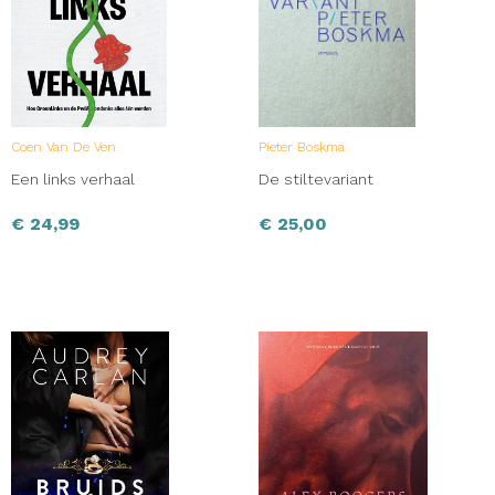
Coen Van De Ven
Pieter Boskma
Een links verhaal
De stiltevariant
€
24,99
€
25,00