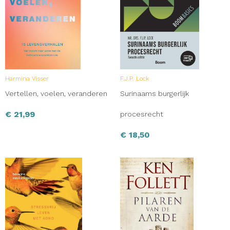
Harmina Visser
F.J.P. Lock
Vertellen, voelen, veranderen
Surinaams burgerlijk
€
21,99
procesrecht
€
18,50