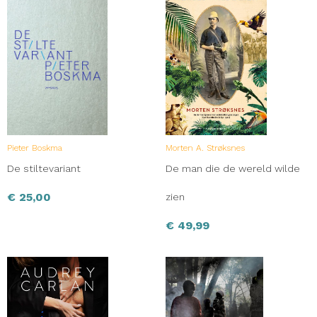
Pieter Boskma
Morten A. Strøksnes
De stiltevariant
De man die de wereld wilde
€
25,00
zien
€
49,99