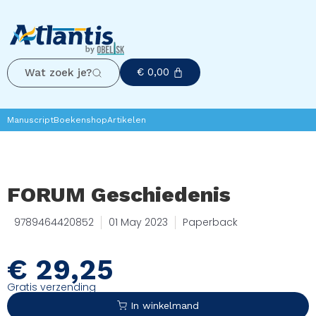
€
0,00
Wat zoek je?
Manuscript
Boekenshop
Artikelen
FORUM Geschiedenis
9789464420852
01 May 2023
Paperback
€
29,25
Gratis verzending
In winkelmand