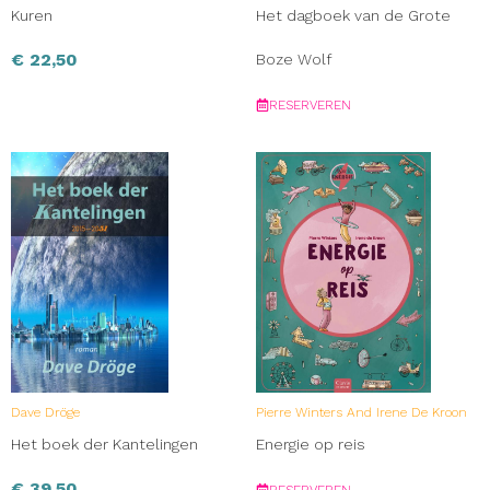
Kuren
Het dagboek van de Grote
€
22,50
Boze Wolf
RESERVEREN
Dave Dröge
Pierre Winters And Irene De Kroon
Het boek der Kantelingen
Energie op reis
€
39,50