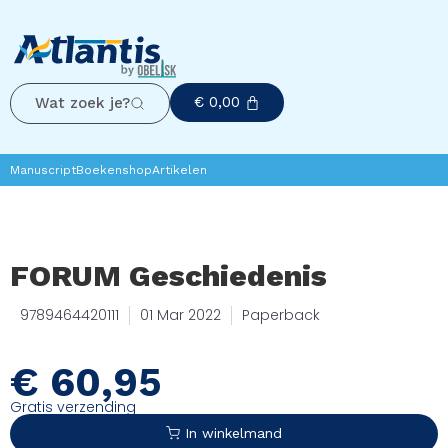
€
0,00
Wat zoek je?
Manuscript
Boekenshop
Artikelen
FORUM Geschiedenis
9789464420111
01 Mar 2022
Paperback
€
60,95
Gratis verzending
In winkelmand