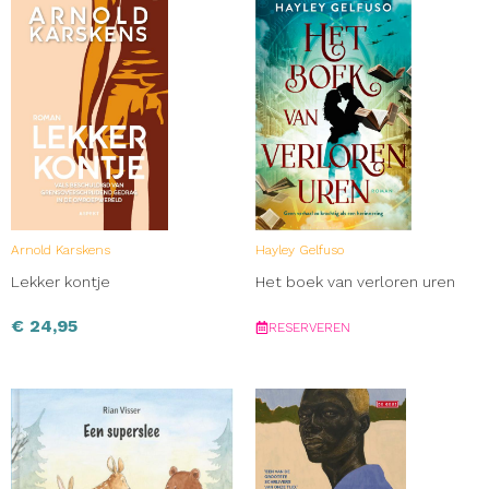
Arnold Karskens
Hayley Gelfuso
Lekker kontje
Het boek van verloren uren
€
24,95
RESERVEREN