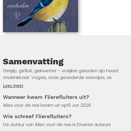
Samenvatting
Getjilp, gefluit, gekwetter – vrolijker geluiden zijn haast
ondenkbaar. Vogels, onze gevederde vriendjes, ze
oefenen een uitzonderlijke aantrekkingskracht op ons uit.
Lees meer
We krijgen er geen genoeg van hun gedrag te
Wanneer kwam Flierefluiters uit?
bestuderen, hun vlucht te volgen, hun verenpracht te
bejubelen.
Alles voor de reis kwam uit op
10 Jun 2026
Wie schreef Flierefluiters?
En wie droomt er niet van om te kunnen vliegen als een
vogel en vanuit de hoogte over de wereld uit te kijken? In
De auteur van Alles voor de reis is Diverse auteurs
Flierefluiters zijn de mooiste vogelverhalen