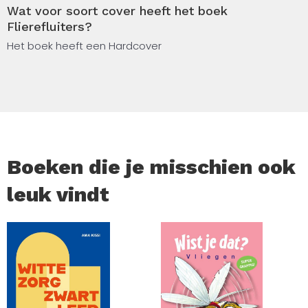
Wat voor soort cover heeft het boek
bijeengebracht van bekende vogelaars en beroemde
Flierefluiters?
schrijvers. Annie M.G.
Het boek heeft een Hardcover
Schmidt * Hans Dorrestijn * Maarten ’t Hart * Nicolien
Mizee * Koos van Zomeren * Toon Tellegen * Dik van der
Meulen * Joke van Vliet * Sylvia Witteman * Jean-Pierre
Geelen * Kees ’t Hart * Hedda Martens * Joke van
Leeuwen
Boeken die je misschien ook
leuk vindt