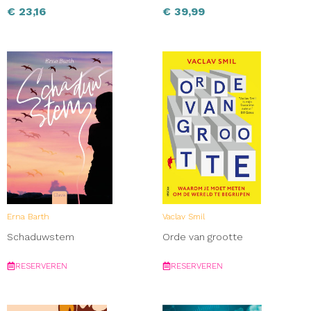
€
23,16
€
39,99
Erna Barth
Vaclav Smil
Schaduwstem
Orde van grootte
RESERVEREN
RESERVEREN