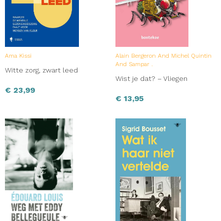
Ama Kissi
Alain Bergeron And Michel Quintin
And Sampar .
Witte zorg, zwart leed
Wist je dat? – Vliegen
€
23,99
€
13,95