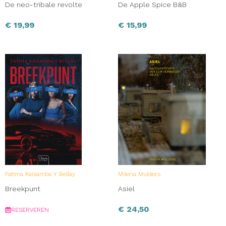
De neo-tribale revolte
De Apple Spice B&B
€
19,99
€
15,99
Fatima Kaisamba Y Bellay
Milena Mulders
Breekpunt
Asiel
€
24,50
RESERVEREN