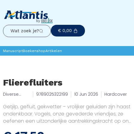
€
0,00
Wat zoek je?
Manuscript
Boekenshop
Artikelen
Flierefluiters
Diverse
9789025322199
10 Jun 2026
Hardcover
auteurs
Getjilp, gefluit, gekwetter – vrolijker geluiden zijn haast
ondenkbaar. Vogels, onze gevederde vriendjes, ze
oefenen een uitzonderlijke aantrekkingskracht op ons
uit. We krijgen er geen genoeg van hun gedrag te