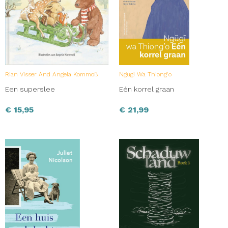
Rian Visser And Angela Kommoß
Ngugi Wa Thiong'o
Een superslee
Eén korrel graan
€
15,95
€
21,99