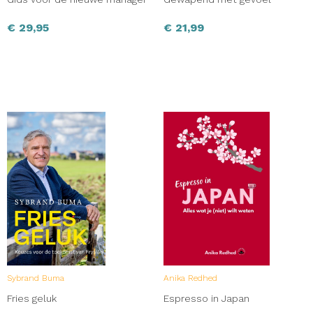
€
29,95
€
21,99
Sybrand Buma
Anika Redhed
Fries geluk
Espresso in Japan