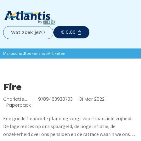
€
0,00
Wat zoek je?
Manuscript
Boekenshop
Artikelen
Fire
Charlotte
9789463930703
31 Mar 2022
Van
Paperback
Brabander
Een goede financiële planning zorgt voor financiële vrijheid.
De lage rentes op ons spaargeld, de hoge inflatie, de
onzekerheid over ons pensioen en de ratrace waarin we ons