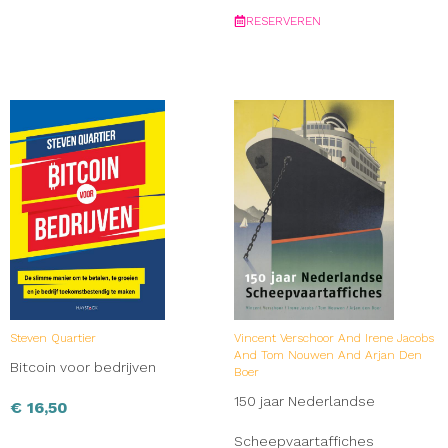
RESERVEREN
Steven Quartier
Vincent Verschoor And Irene Jacobs
And Tom Nouwen And Arjan Den
Bitcoin voor bedrijven
Boer
150 jaar Nederlandse
€
16,50
Scheepvaartaffiches