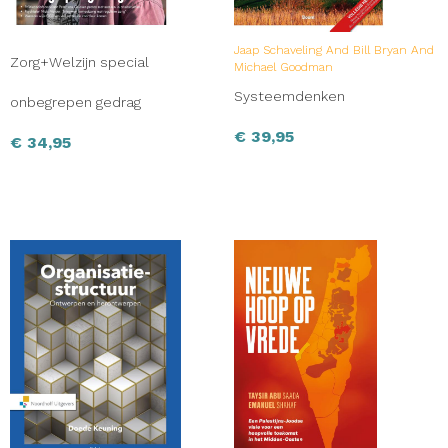
Jaap Schaveling And Bill Bryan And
Zorg+Welzijn special
Michael Goodman
Systeemdenken
onbegrepen gedrag
€
39,95
€
34,95