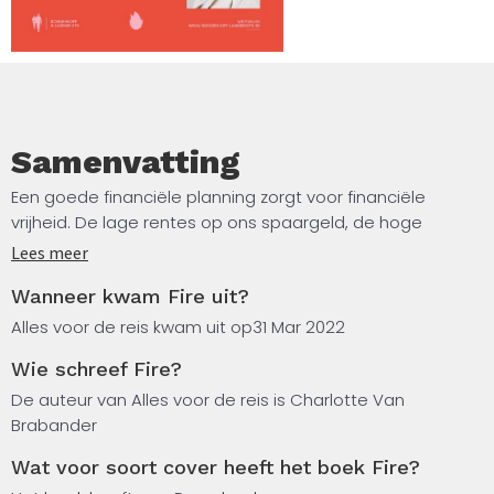
Samenvatting
Een goede financiële planning zorgt voor financiële
vrijheid. De lage rentes op ons spaargeld, de hoge
inflatie, de onzekerheid over ons pensioen en de ratrace
Lees meer
waarin we ons bevinden, maken dat belangrijker dan ooit.
Wanneer kwam Fire uit?
Voor de doorsnee Vlaming is geld nog een taboe,
waardoor men weinig kennis en vaak een verkeerde
Alles voor de reis kwam uit op
31 Mar 2022
mindset over geld heeft.
Wie schreef Fire?
Toch is het net een goede financiële achtergrond die de
De auteur van Alles voor de reis is Charlotte Van
hoogste return on investment heeft. Financiële
Brabander
gezondheid is immers even belangrijk als fysieke of
Wat voor soort cover heeft het boek Fire?
mentale gezondheid, ongeacht jouw budget of inkomen.