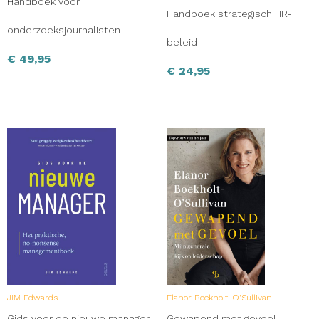
Handboek voor
Handboek strategisch HR-
onderzoeksjournalisten
beleid
€
49,95
€
24,95
JIM Edwards
Elanor Boekholt-O'Sullivan
Gids voor de nieuwe manager
Gewapend met gevoel