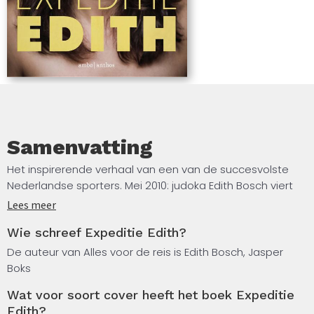
'Open'.
Samenvatting
Het inspirerende verhaal van een van de succesvolste
Nederlandse sporters. Mei 2010: judoka Edith Bosch viert
haar verjaardag te midden van haar vrienden en familie.
Lees meer
Iedereen is blij en vrolijk, behalve de jarige.
Wie schreef Expeditie Edith?
Edith voelt helemaal niets, al een tijd niet, zelfs geen
De auteur van Alles voor de reis is Edith Bosch, Jasper
verdriet toen ze datzelfde jaar bij het WK geen medailles
Boks
won. Ze heeft alles: een prachtige sportcarrière,
Wat voor soort cover heeft het boek Expeditie
olympische medailles, een lieve vriend, een fijn huis. Maar
Edith?
gelukkig is ze niet.