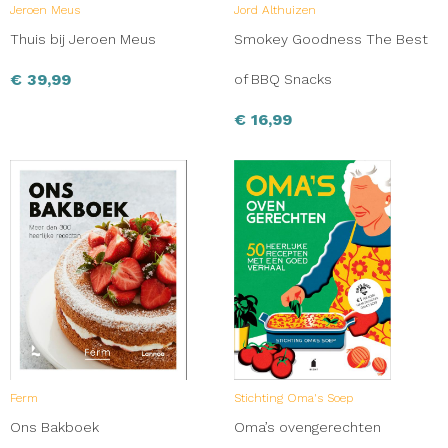
Jeroen Meus
Jord Althuizen
Thuis bij Jeroen Meus
Smokey Goodness The Best
€
39,99
of BBQ Snacks
€
16,99
Ferm
Stichting Oma's Soep
Ons Bakboek
Oma’s ovengerechten