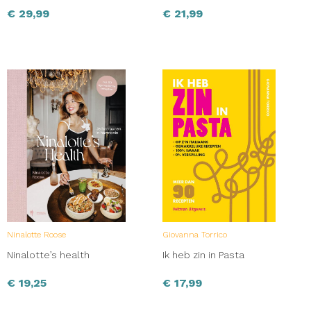
€
29,99
€
21,99
Ninalotte Roose
Giovanna Torrico
Ninalotte’s health
Ik heb zin in Pasta
€
19,25
€
17,99