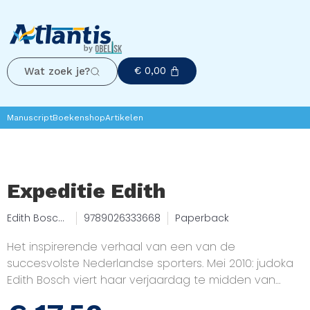
€
0,00
Wat zoek je?
Manuscript
Boekenshop
Artikelen
Expeditie Edith
Edith Bosch,
9789026333668
Paperback
Jasper Boks
Het inspirerende verhaal van een van de
succesvolste Nederlandse sporters. Mei 2010: judoka
Edith Bosch viert haar verjaardag te midden van
haar vrienden en familie. Iedereen is blij en vrolijk,