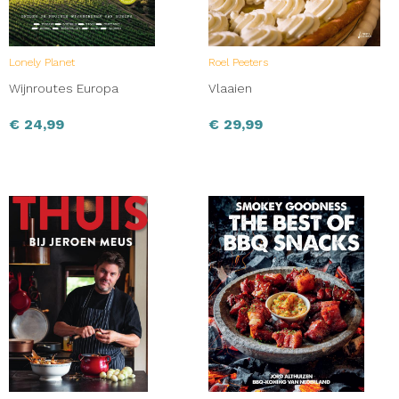
Lonely Planet
Roel Peeters
Wijnroutes Europa
Vlaaien
€
24,99
€
29,99