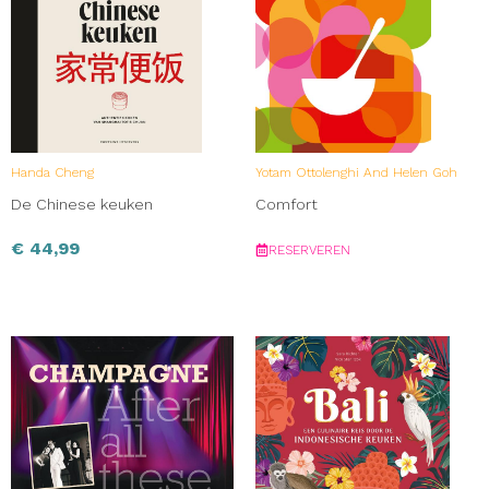
Handa Cheng
Yotam Ottolenghi And Helen Goh
De Chinese keuken
Comfort
€
44,99
RESERVEREN