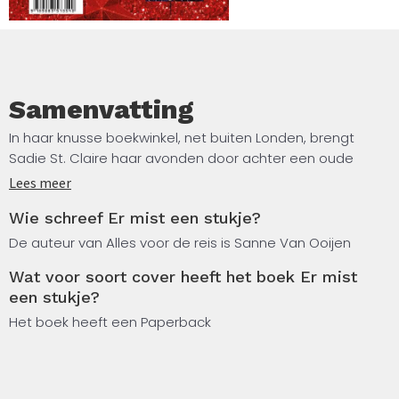
Samenvatting
In haar knusse boekwinkel, net buiten Londen, brengt
Sadie St. Claire haar avonden door achter een oude
typemachine die ze op zolder heeft gevonden. Omringd
Lees meer
door kerstlichtjes, thee en een vleugje feestelijke
Wie schreef Er mist een stukje?
gezelligheid schept ze de wereld waar ze zelf naar
verlangt, vol warmte, vriendschap, liefde en een flinke
De auteur van Alles voor de reis is Sanne Van Ooijen
dosis kerstversiering.
Wat voor soort cover heeft het boek Er mist
een stukje?
Tot er iets onwerkelijks gebeurt. Op een stormachtige
avond, wanneer de lichten in haar winkel beginnen te
Het boek heeft een Paperback
knipperen, trekt Sadie de stekker van haar kerstdorpje uit
het stopcontact… en wordt ze wakker in een andere
wereld. Een wereld die aanvoelt als een droom.