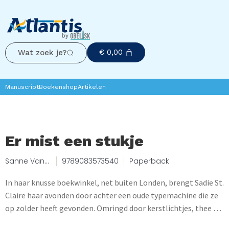
€
0,00
Wat zoek je?
Manuscript
Boekenshop
Artikelen
Er mist een stukje
Sanne Van
9789083573540
Paperback
Ooijen
In haar knusse boekwinkel, net buiten Londen, brengt Sadie St.
Claire haar avonden door achter een oude typemachine die ze
op zolder heeft gevonden. Omringd door kerstlichtjes, thee en
een vleugje feestelijke gezelligheid schept ze de wereld waar