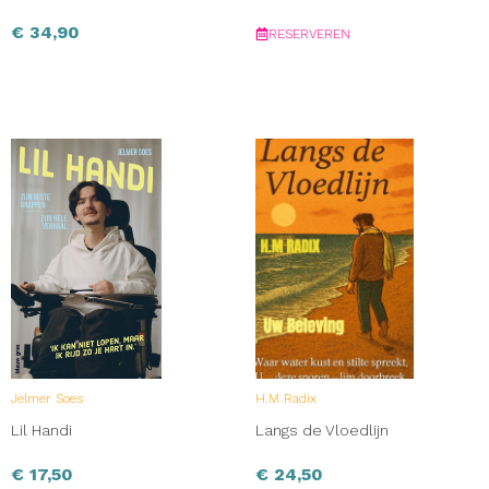
Chance at Love · Christmas Magic · Writer Falls into Own
€
34,90
Story
RESERVEREN
Jelmer Soes
H.M Radix
Lil Handi
Langs de Vloedlijn
€
17,50
€
24,50