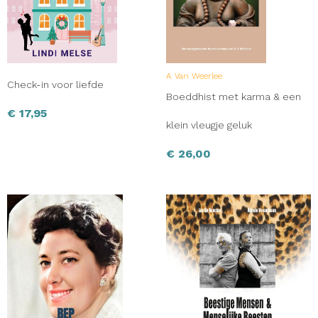
A Van Weerlee
Check-in voor liefde
Boeddhist met karma & een
€
17,95
klein vleugje geluk
€
26,00