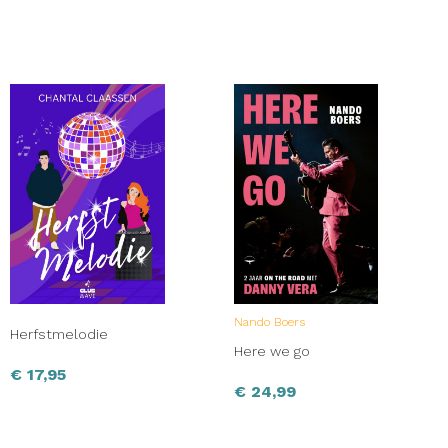
Nando Boers
Herfstmelodie
Here we go
€
17,95
€
24,99