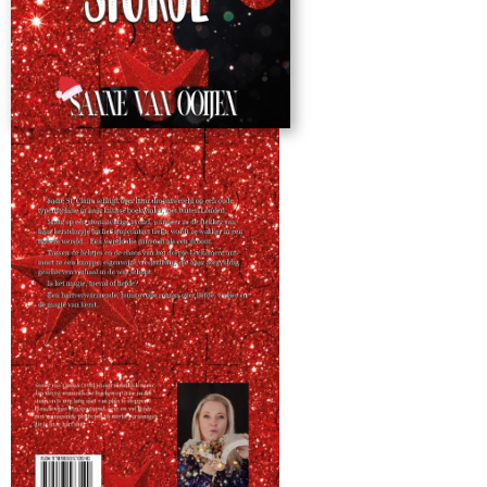
Romantiek / Magisch realisme Tropes: Small Town Romance ·
Found Family · Alternate Universe · Grumpy x Sunshine ·
Soulmates · Second Chance at Love · Christmas Magic · Writer
Falls into Own Story