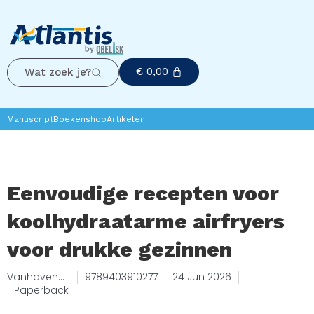
€
0,00
Wat zoek je?
Manuscript
Boekenshop
Artikelen
Eenvoudige recepten voor
koolhydraatarme airfryers
voor drukke gezinnen
Vanhaven
9789403910277
24 Jun 2026
Press
Paperback