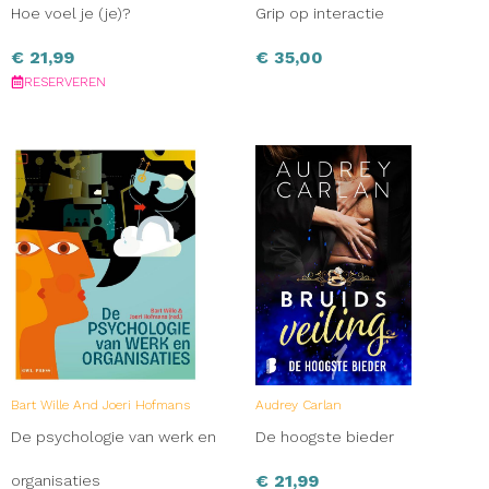
Hoe voel je (je)?
Grip op interactie
€
21,99
€
35,00
RESERVEREN
Bart Wille And Joeri Hofmans
Audrey Carlan
De psychologie van werk en
De hoogste bieder
€
21,99
organisaties