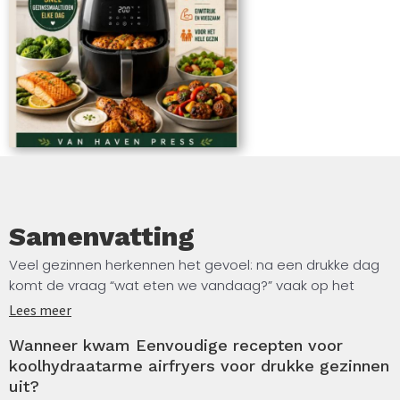
graag thuis kookt zonder ingewikkelde recepten of
lange voorbereidingstijden. De gerechten zijn
praktisch opgebouwd en kunnen vaak aangepast
worden aan wat er al in de keuken aanwezig is.
Samenvatting
Veel gezinnen herkennen het gevoel: na een drukke dag
komt de vraag “wat eten we vandaag?” vaak op het
slechtste moment. Tijd is beperkt, energie is laag en toch
Lees meer
wil je iets op tafel zetten dat eenvoudig te maken is en
Wanneer kwam Eenvoudige recepten voor
goed past bij het dagelijkse ritme van het gezin.
koolhydraatarme airfryers voor drukke gezinnen
Eenvoudige recepten voor koolhydraatarme airfryers voor
uit?
drukke gezinnen is ontwikkeld om dat probleem te