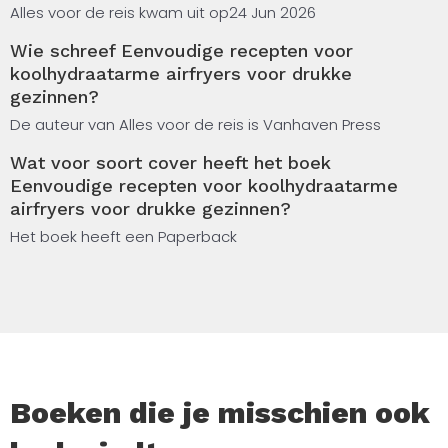
verlichten met praktische en overzichtelijke
Alles voor de reis kwam uit op
24 Jun 2026
maaltijdideeën voor elke dag.
Wie schreef Eenvoudige recepten voor
koolhydraatarme airfryers voor drukke
In dit boek vind je een gevarieerde verzameling recepten
gezinnen?
die speciaal zijn samengesteld voor de airfryer. De focus
ligt op eenvoudige bereiding, herkenbare ingrediënten en
De auteur van Alles voor de reis is Vanhaven Press
duidelijke stappen. De recepten zijn verdeeld over
Wat voor soort cover heeft het boek
verschillende categorieën zoals ontbijt, kipgerechten,
Eenvoudige recepten voor koolhydraatarme
vlees- en visgerechten, groentegerechten, snacks en
airfryers voor drukke gezinnen?
lichte zoete opties.
Het boek heeft een Paperback
Zo kun je gemakkelijk kiezen wat past bij het moment van
de dag. Dit boek is bedoeld voor drukke gezinnen,
werkende ouders en iedereen die graag thuis kookt
zonder ingewikkelde recepten of lange
voorbereidingstijden. De gerechten zijn praktisch
opgebouwd en kunnen vaak aangepast worden aan wat
er al in de keuken aanwezig is.
Boeken die je misschien ook