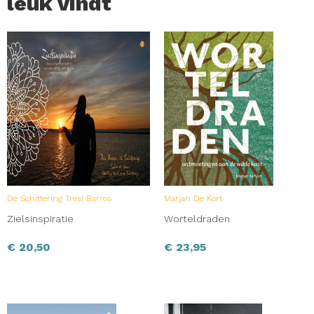
leuk vindt
De Schittering Tresi Barros
Marjan De Kort
Zielsinspiratie
Worteldraden
€
20,50
€
23,95