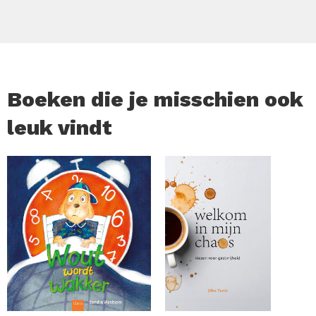
Genadeloos en keihard speelt hij zijn dodelijke spel. Mara
Rais en Eva Croce, elkaars tegenpolen, leiden het
onderzoek dat heel Italië in zijn greep houdt. Ze worden
hierin bijgestaan door Vito Strega, een criminoloog met
een onfeilbare intuïtie.
Boeken die je misschien ook
Afwisselend tussen Sardinië en Milaan moeten de drie
leuk vindt
alles op alles zetten in hun jacht op een ongrijpbare
vijand, die met de minuut wint aan populariteit…
‘Huiveringwekkend, maar tegelijk onweerstaanbaar.’ – LE
SOIR ‘Eva en Mara vormen als onmogelijk duo de perfecte
tegenhanger van een duister en gewelddadig plot. Hun
ruzies zijn een welkome verademing te midden van de
spanning. Pulixi schrijft geen bloedige thrillers met
onwerkelijke moordenaars.
Hij probeert het kwaad echt te verklaren, door de manier
waarop mensen, aanvankelijk gemotiveerd door de
beste bedoelingen, in pure slechtheid kunnen vervallen.’ –