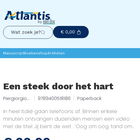
€
0,00
Wat zoek je?
Manuscript
Boekenshop
Artikelen
Een steek door het hart
Piergiorgio
9789400518186
Paperback
Pulixi
In heel Italië gaan telefoons af. Binnen enkele
minuten ontvangen duizenden mensen een video
met de titel: Jij bent de wet . ‘Oog om oog, tand om
tand’ is de mantra van een seriemoordenaar die het