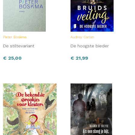
Pieter Boskma
Audrey Carlan
De stiltevariant
De hoogste bieder
€
25,00
€
21,99