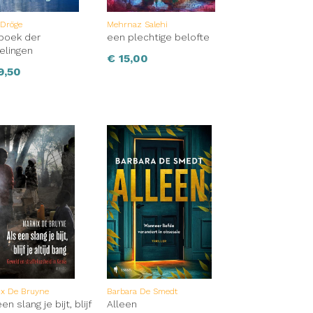
 Dröge
Mehrnaz Salehi
boek der
een plechtige belofte
elingen
€
15,00
9,50
ix De Bruyne
Barbara De Smedt
en slang je bijt, blijf
Alleen