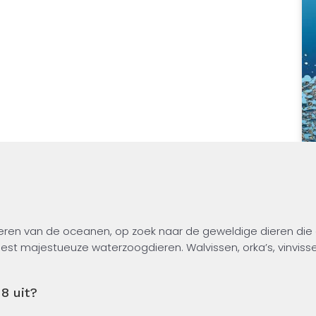
n!
eren van de oceanen, op zoek naar de geweldige dieren die 
est majestueuze waterzoogdieren. Walvissen, orka’s, vinviss
heimen van deze walvisachtigen.
8 uit?
n aangeraden om deze fascinerende wereld te ontdekken!