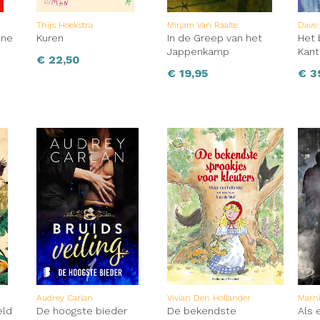
Thijs Hoekstra
Mirjam Van Raalte
Dave
ine
Kuren
In de Greep van het
Het 
Jappenkamp
Kant
€
22,50
€
19,95
€
3
Audrey Carlan
Vivian Den Hollander
Marn
eld
De hoogste bieder
De bekendste
Als e