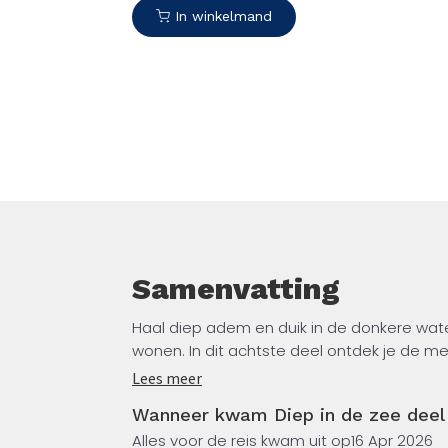
deze fascinerende wereld te ontdekke
In winkelmand
Samenvatting
Haal diep adem en duik in de donkere wat
wonen. In dit achtste deel ontdek je de me
kom mee, Diep in de zee, en ontdek de ge
Lees meer
Wanneer kwam Diep in de zee deel 
Zet je schrap: een duikbril en snorkel zij
Alles voor de reis kwam uit op
16 Apr 2026