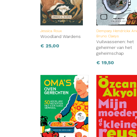
Jessica Roux
Dempsey Hendrickx An
Woodland Wardens
Bruno Claeys
Vuilwassenen: het
€
25,00
geheimer van het
geheimschap
€
19,50