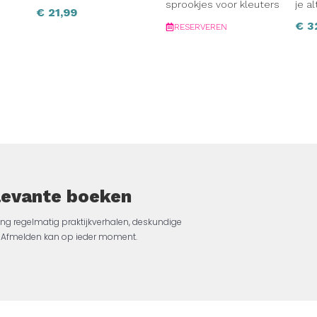
sprookjes voor kleuters
je al
€
21,99
€
3
RESERVEREN
elevante boeken
ng regelmatig praktijkverhalen, deskundige
jk. Afmelden kan op ieder moment.