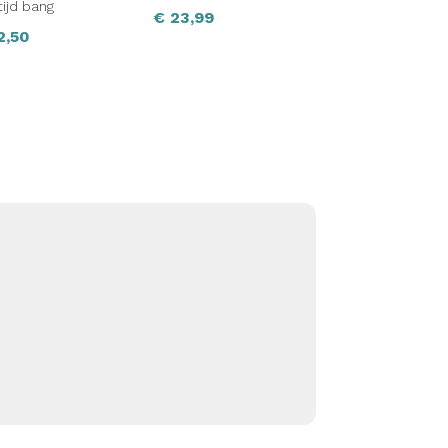
tijd bang
€
23,99
2,50