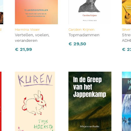
d
Harmina Visser
Carolien Krijnen
Séver
Vertellen, voelen,
Topmadammen
Stre
veranderen
ADH
€
29,50
€
21,99
€
2