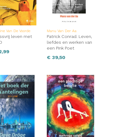
ine Van De Voorde
Manu Van Der Aa
ssvrij leven met
Patrick Conrad. Leven,
D
liefdes en werken van
een Pink Poet
2,99
€
39,50