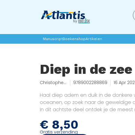
Manuscript
Boekenshop
Artikelen
Diep in de zee
Christophe
9789002288869
16 Apr 20
Cazenove
Haal diep adem en duik in de donkere
oceanen, op zoek naar de geweldige d
In dit achtste deel ontdek je de mees
waterzoogdieren. Walvissen, orka’s, vin
€
8,50
in de zee, en ontdek de geheimen van 
Zet je schrap: een duikbril en snorkel 
Gratis verzending