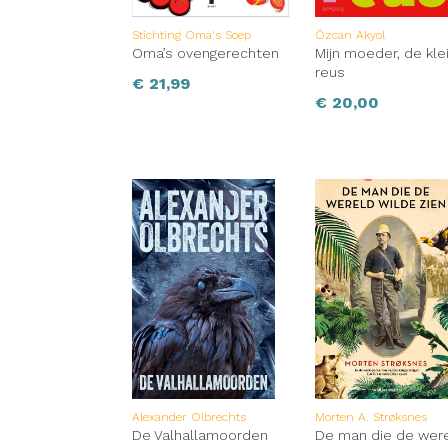
Stichting Oma's Soep
Özcan Akyol
Oma’s ovengerechten
Mijn moeder, de kle
reus
€
21,99
€
20,00
Alexander Olbrechts
Morten A. Strøksnes
De Valhallamoorden
De man die de wer