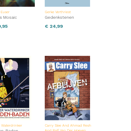
 Euser
Gerke Verthriest
s Mosaic
Gedenkstenen
,95
€
24,99
r Waterdrinker
Carry Slee And Ahmad Resh
en-Baden
And Ralf Van Der Hoeven