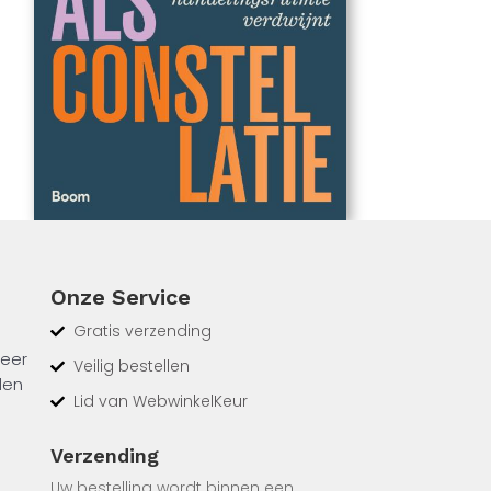
Onze Service
Gratis verzending
meer
Veilig bestellen
den
Lid van WebwinkelKeur
Verzending
an een
Uw bestelling wordt binnen een