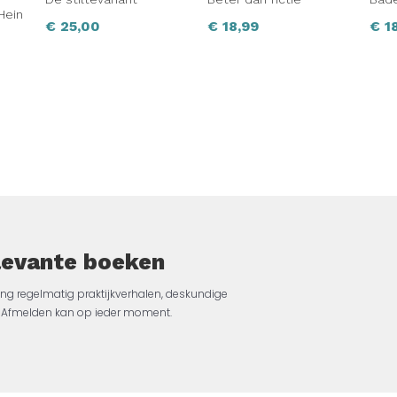
Hein
€
25,00
€
18,99
€
18
elevante boeken
ng regelmatig praktijkverhalen, deskundige
jk. Afmelden kan op ieder moment.