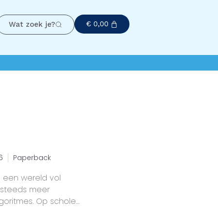
€
0,00
Wat zoek je?
6
Paperback
n een wereld vol
steeds meer
goritmes. Op scholen,
verheden raken mensen