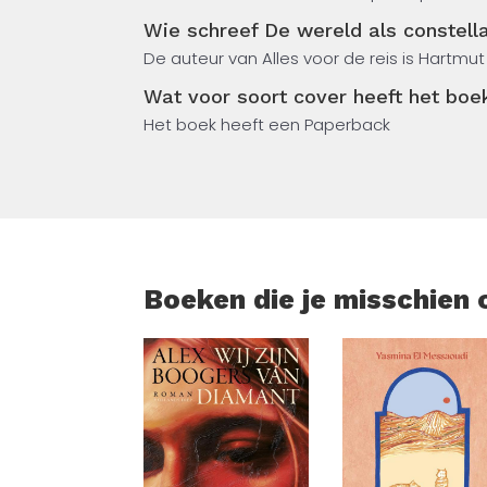
beweging van situatie naar constellatie: l
verschenen eerder Leven in tijden van ve
Wie schreef De wereld als constella
die niets meer openlaten. Daarmee verdwij
Onbeschikbaarheid (2022) en Democrati
De auteur van Alles voor de reis is Hartmu
mogelijkheid van echte resonantie, van ee
(2023).
Wat voor soort cover heeft het boek
In De wereld als constellatie laat Rosa zie
Het boek heeft een Paperback
hoop: herwaardering van vertrouwen, oor
onvoorspelbare en onbeschikbare. Hartmut 
In Duitsland is hij een bekend intellectuee
onderwerpen die veelal te maken hebben 
eerder Leven in tijden van versnelling (20
(2023).
Boeken die je misschien 