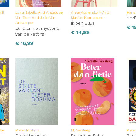
nji
Luna Sabella And Angelique
Anke Kranendonk And
Hans
Van Dam And Jelke Van
Marijke Klompmaker
God’
Antwerpen
Ik ben Guus
€
19
Luna en het mysterie
€
14,99
van de ketting
€
16,99
 De
Pieter Boskma
M. Versteeg
Piete
De stiltevariant
Beter dan fictie
Bad