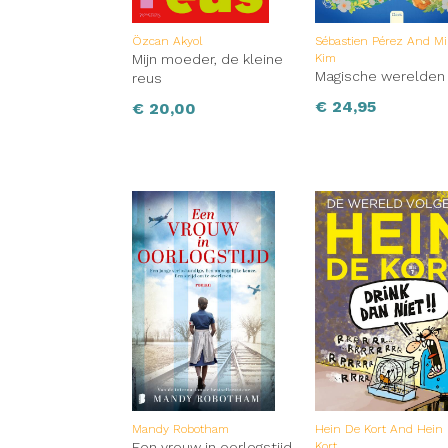
Özcan Akyol
Sébastien Pérez And Mi
Mijn moeder, de kleine
Kim
Magische werelden
reus
€
24,95
€
20,00
Mandy Robotham
Hein De Kort And Hein
Een vrouw in oorlogstijd
Kort