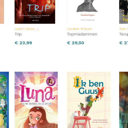
Judith Visser, J.
Carolien Krijnen
Tom 
Trip
Topmadammen
Teru
€
23,99
€
29,50
€
2