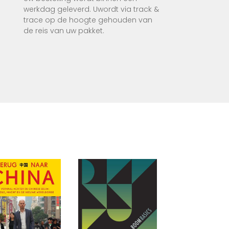
turen
werkdag geleverd. Uwordt via track &
trace op de hoogte gehouden van
de reis van uw pakket.
 ook
henen
e