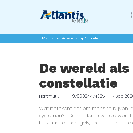
Manuscript
Boekenshop
Artikelen
De wereld als
constellatie
Hartmut
9789024474325
17 Sep 202
Rosa
Wat betekent het om mens te blijven i
systemen? De moderne wereld wordt 
bestuurd door regels, protocollen en al
in ziekenhuizen, bij bedrijven en bij o