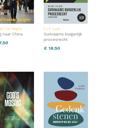
Van De Weghe
F.J.P. Lock
g naar China
Surinaams burgerlijk
procesrecht
7,50
€
18,50