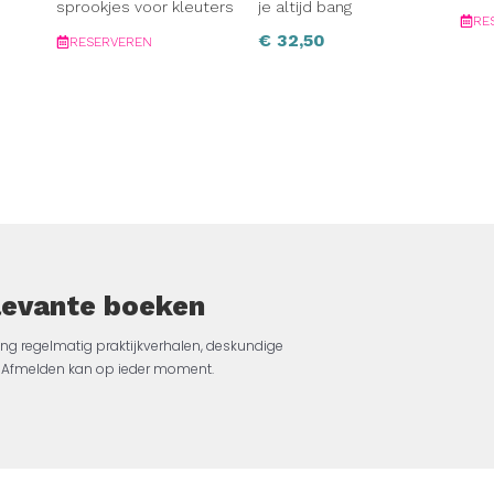
sprookjes voor kleuters
je altijd bang
RE
€
32,50
RESERVEREN
elevante boeken
ng regelmatig praktijkverhalen, deskundige
jk. Afmelden kan op ieder moment.