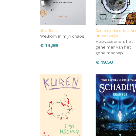
Jilke Tanis
Dempsey Hendrickx An
Welkom in mijn chaos
Bruno Claeys
Vuilwassenen: het
€
14,99
geheimer van het
geheimschap
€
19,50