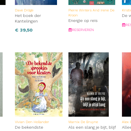
Dave Dröge
Pierre Winters And Irene De
Krist
Het boek der
Kroon
De w
Energie op reis
Kantelingen
RE
€
39,50
RESERVEREN
Vivian Den Hollander
Marnix De Bruyne
Alex 
De bekendste
Als een slang je bijt, blijf
Alle