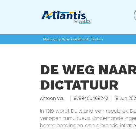
Manuscript
Boekenshop
Artikelen
DE WEG NAAR
DICTATUUR
Antoon Van
9789465468242
18 Jun 20
Aken
In 1919 wordt Duitsland een republiek. D
verlopen tumultueus. Onderhandelinge
herstelbetalingen, een gierende inflati
bezetting van het Ruhrgebied zorgen vo