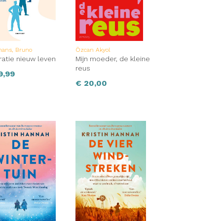
mans, Bruno
Özcan Akyol
atie nieuw leven
Mijn moeder, de kleine
reus
9,99
€
20,00