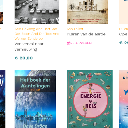
d
Arie De Jong And Bart Van
Ken Follett
Dille
Der Steen And Dik Toet And
Pilaren van de aarde
Oper
Werner Zonderop
€
2
RESERVEREN
Van verval naar
vernieuwing
€
20,00