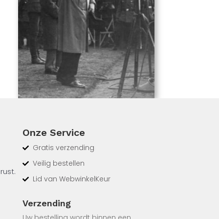
Onze Service
Gratis verzending
Veilig bestellen
rust.
Lid van WebwinkelKeur
de
Verzending
litie
Uw bestelling wordt binnen een