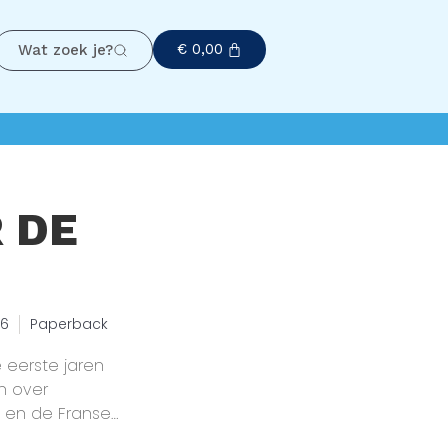
€
0,00
Wat zoek je?
 DE
26
Paperback
e eerste jaren
n over
e en de Franse
or veel onrust. In