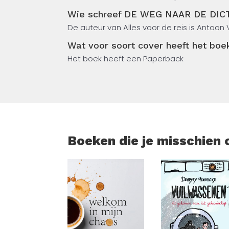
Wie schreef DE WEG NAAR DE DI
De manier waarop de nazi’s dat doen is nog
De auteur van Alles voor de reis is Antoon
alleenheerschappij.
Wat voor soort cover heeft het 
Het boek heeft een Paperback
Boeken die je misschien 