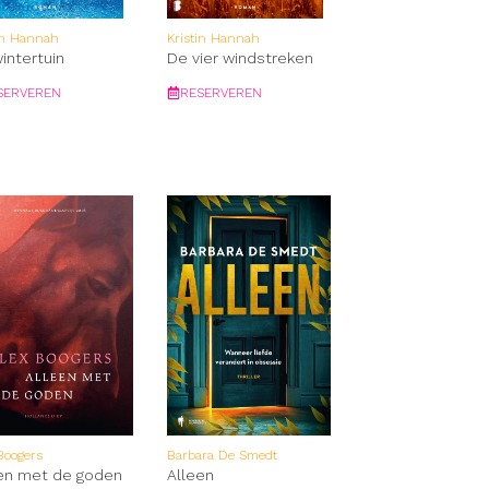
in Hannah
Kristin Hannah
intertuin
De vier windstreken
SERVEREN
RESERVEREN
Boogers
Barbara De Smedt
en met de goden
Alleen