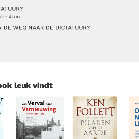
CTATUUR?
 steeds een handleiding voor iedere politicus die streeft n
 Van Aken
boek DE WEG NAAR DE DICTATUUR?
ook leuk vindt