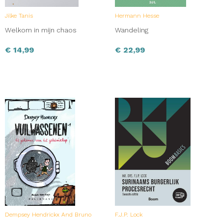
Jilke Tanis
Hermann Hesse
Welkom in mijn chaos
Wandeling
€
14,99
€
22,99
Dempsey Hendrickx And Bruno
F.J.P. Lock