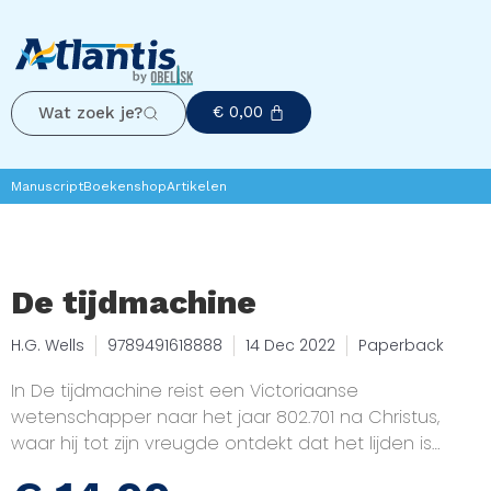
€
0,00
Wat zoek je?
Manuscript
Boekenshop
Artikelen
De tijdmachine
H.G. Wells
9789491618888
14 Dec 2022
Paperback
In De tijdmachine reist een Victoriaanse
wetenschapper naar het jaar 802.701 na Christus,
waar hij tot zijn vreugde ontdekt dat het lijden is
vervangen door schoonheid en tevredenheid in de