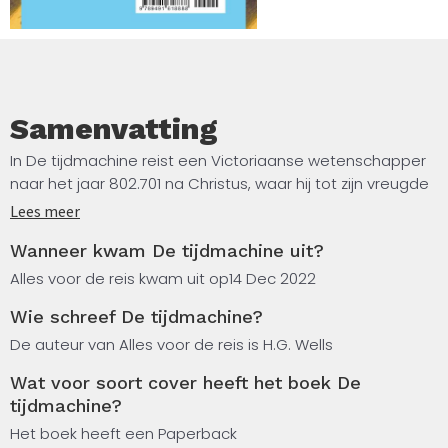
Samenvatting
In De tijdmachine reist een Victoriaanse wetenschapper
naar het jaar 802.701 na Christus, waar hij tot zijn vreugde
ontdekt dat het lijden is vervangen door schoonheid en
Lees meer
tevredenheid in de vorm van de Eloi, een decadente
Wanneer kwam De tijdmachine uit?
elfachtige soort die afstamt van de mens. Maar hij komt
er al snel achter dat ze slechts de restanten zijn van een
Alles voor de reis kwam uit op
14 Dec 2022
eens grote cultuur – nu zwak en in angst levend voor nog
Wie schreef De tijdmachine?
een ander ras dat blijkt te bestaan, de angstaanjagende
aapachtige Morlocks die op de loer liggen in diepe
De auteur van Alles voor de reis is H.G. Wells
tunnels en die zijn terugkeer naar het heden bedreigen.
Wat voor soort cover heeft het boek De
De tijdmachine is huiveringwekkend, profetisch en enorm
tijdmachine?
invloedrijk.
Het boek heeft een Paperback