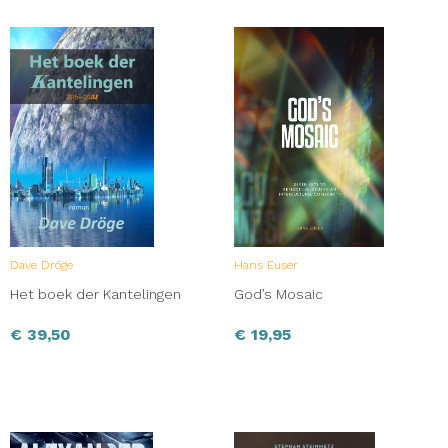
Dave Dröge
Hans Euser
Het boek der Kantelingen
God’s Mosaic
€
39,50
€
19,95