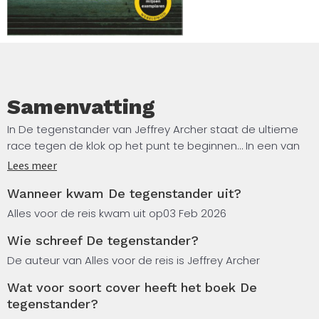
Samenvatting
In De tegenstander van Jeffrey Archer staat de ultieme
race tegen de klok op het punt te beginnen… In een van
de rijkste steden ter wereld dreigt een miljardendeal
Lees meer
vreselijk mis te gaan en een uitbundige avond in een
Wanneer kwam De tegenstander uit?
moord te eindigen. Ondertussen staat de Britse regering
op het punt in een crisis te belanden… Duizenden
Alles voor de reis kwam uit op
03 Feb 2026
kilometers verderop ontketent de erfenis van de op
Wie schreef De tegenstander?
sterven liggende Lord Hartley, de laatste telg van een
eeuwenoude adellijke familie, een reeks explosieve
De auteur van Alles voor de reis is Jeffrey Archer
gebeurtenissen. Twee doden, ogenschijnlijk zonder een
Wat voor soort cover heeft het boek De
duidelijk verband.
tegenstander?