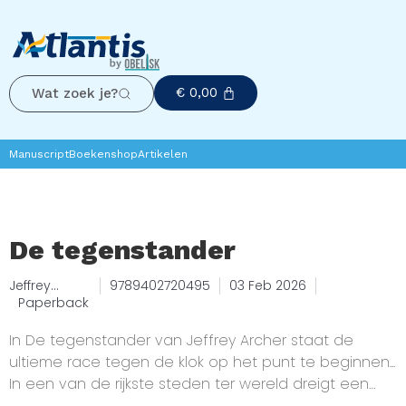
€
0,00
Wat zoek je?
Manuscript
Boekenshop
Artikelen
De tegenstander
Jeffrey
9789402720495
03 Feb 2026
Archer
Paperback
In De tegenstander van Jeffrey Archer staat de
ultieme race tegen de klok op het punt te beginnen...
In een van de rijkste steden ter wereld dreigt een
miljardendeal vreselijk mis te gaan en een uitbundige