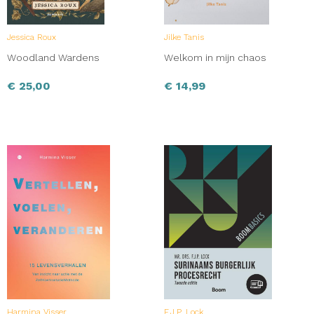
Jessica Roux
Jilke Tanis
Woodland Wardens
Welkom in mijn chaos
€
25,00
€
14,99
Harmina Visser
F.J.P. Lock