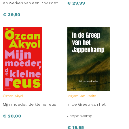
€
29,99
en werken van een Pink Poet
€
39,50
Özcan Akyol
Mirjam Van Raalte
Mijn moeder, de kleine reus
In de Greep van het
€
20,00
Jappenkamp
€
19,95