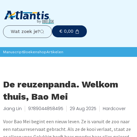
€
0,00
Wat zoek je?
Manuscript
Boekenshop
Artikelen
De reuzenpanda. Welkom
thuis, Bao Mei
Jiang Lin
9789044858495
29 Aug 2025
Hardcover
Voor Bao Mei begint een nieuw leven. Ze is vanuit de zoo naar
een natuurreservaat gebracht. Als ze de kooi verlaat, staat ze
er alleen voor. Gelukkig heeft haar moeder haar alles geleerd