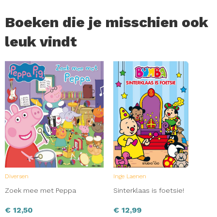
deze soorten te zorgen.
Boeken die je misschien ook
Voor lezers vanaf 5 jaar.
leuk vindt
Diversen
Inge Laenen
Zoek mee met Peppa
Sinterklaas is foetsie!
€
12,50
€
12,99