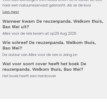
naar een natuurreservaat gebracht. Als ze de kooi
verlaat, staat ze er alleen voor.
Lees meer
Wanneer kwam De reuzenpanda. Welkom thuis,
Gelukkig heeft haar moeder haar alles geleerd over hoe
Bao Mei uit?
ze in het wild moet overleven. Dus Bao Mei weet wat ze
moet doen: checken of er geen andere reuzenpanda in
Alles voor de reis kwam uit op
29 Aug 2025
de buurt is, een eigen territorium zoeken, geursporen
Wie schreef De reuzenpanda. Welkom thuis,
achterlaten, oppassen voor de Maleise bonte marter …
Bao Mei?
Ondanks de gevaren geniet Bao Mei van haar vrijheid. Ze
eet verse bamboe, drinkt het heldere rivierwater en rent
De auteur van Alles voor de reis is Jiang Lin
door het bos.
Wat voor soort cover heeft het boek De
reuzenpanda. Welkom thuis, Bao Mei?
Dit is ge-wel-dig: zo veel ruimte, zo’n frisse lucht …
Dappere doorzetters is een reeks boeken over bijzondere
Het boek heeft een Hardcover
dieren in China die moeten vechten om te overleven.
Doordat er steeds meer mensen zijn, krimpt het
natuurlijke leefgebied, maar ook de klimaatverandering
vormt een bedreiging. Gelukkig zijn er steeds meer
mensen die beseffen dat het belangrijk is om goed voor