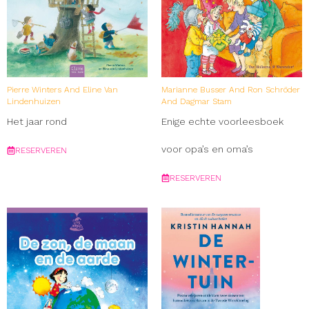
Pierre Winters And Eline Van
Marianne Busser And Ron Schröder
Lindenhuizen
And Dagmar Stam
Het jaar rond
Enige echte voorleesboek
voor opa’s en oma’s
RESERVEREN
RESERVEREN