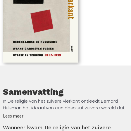
het menselijke verlangen naar zuiverheid en volmaaktheid
leidt tot een onmenselijke wereld.
Samenvatting
In De religie van het zuivere vierkant ontleedt Bernard
Hulsman het ideaal van een absoluut zuivere wereld dat
Nederlandse en Russische avant-gardisten als Piet
Lees meer
Mondriaan, Kazimir Malevitsj, Piet Zwart, El Lissitzky en Theo
Wanneer kwam De religie van het zuivere
van Doesburg met elkaar deelden. Zij zagen het vierkant