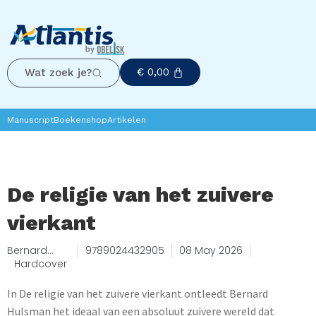
€
0,00
Wat zoek je?
Manuscript
Boekenshop
Artikelen
De religie van het zuivere
vierkant
Bernard
9789024432905
08 May 2026
Hulsman
Hardcover
In De religie van het zuivere vierkant ontleedt Bernard
Hulsman het ideaal van een absoluut zuivere wereld dat