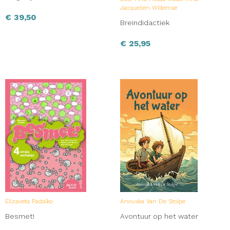
Jacquelien Willemse
€
39,50
Breindidactiek
€
25,95
Elizaveta Padalko
Anouska Van De Stolpe
Besmet!
Avontuur op het water