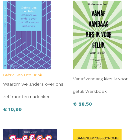
en volmaaktheid leidt tot een onmenselijke wereld.
Gabriël Van Den Brink
Vanaf vandaag kies ik voor
Waarom we anders over ons
geluk Werkboek
zelf moeten nadenken
€
28,50
€
10,99