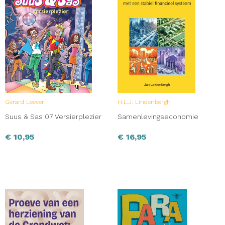
Gerard Leever
H.L.J. Lindenbergh
Suus & Sas 07 Versierplezier
Samenlevingseconomie
€
10,95
€
16,95