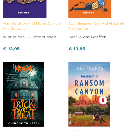
Alain Bergeron And Michel Quintin
Alain Bergeron And Michel Quintin
And Sampar .
And Sampar .
Wist je dat? – Octopussen
Wist je dat Giraffen
€
13,95
€
13,95