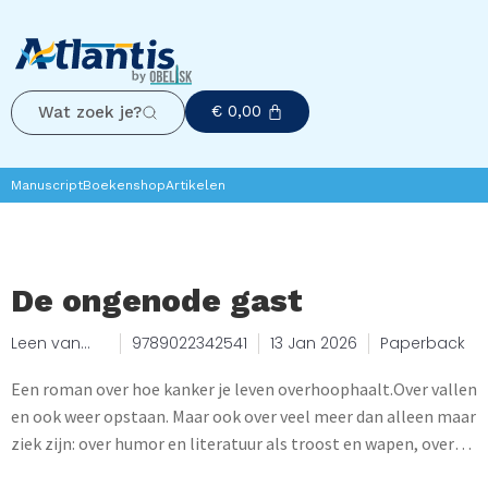
€
0,00
Wat zoek je?
Manuscript
Boekenshop
Artikelen
De ongenode gast
Leen van
9789022342541
13 Jan 2026
Paperback
den Berg
Een roman over hoe kanker je leven overhoophaalt.Over vallen
en ook weer opstaan. Maar ook over veel meer dan alleen maar
ziek zijn: over humor en literatuur als troost en wapen, over
een wit doek en over de werkelijkheid onder de woorden.Een