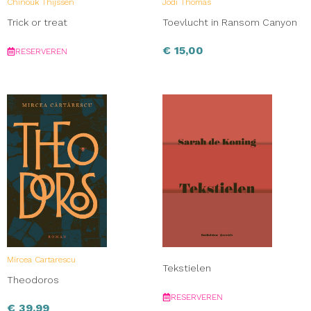
Chinouk Thijssen
Jodi Thomas
Trick or treat
Toevlucht in Ransom Canyon
€
15,00
RESERVEREN
Mircea Cartarescu
Tekstielen
Theodoros
RESERVEREN
€
39,99