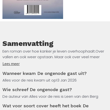
Samenvatting
Een roman over hoe kanker je leven overhoophaalt.Over
vallen en ook weer opstaan. Maar ook over veel meer
dan alleen maar ziek zijn: over humor en literatuur als
Lees meer
troost en wapen, over een wit doek en over de
Wanneer kwam De ongenode gast uit?
werkelijkheid onder de woorden.Een verhaal dat je mee
op reis neemt naar een plek waar het licht tijdens de
Alles voor de reis kwam uit op
13 Jan 2026
nacht blijft sluimeren en naar helderheid op barre
Wie schreef De ongenode gast?
hoogten.Een verhaal. Maar echt gebeurd.
De auteur van Alles voor de reis is Leen van den Berg
Wat voor soort cover heeft het boek De