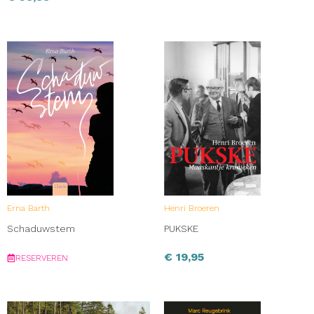
Erna Barth
Henri Broeren
Schaduwstem
PUKSKE
€
19,95
RESERVEREN