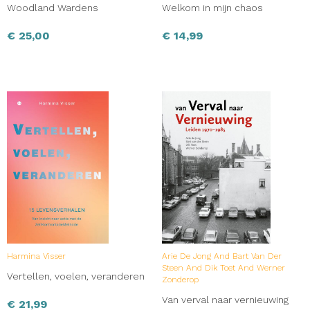
Woodland Wardens
Welkom in mijn chaos
€
25,00
€
14,99
Harmina Visser
Arie De Jong And Bart Van Der
Steen And Dik Toet And Werner
Vertellen, voelen, veranderen
Zonderop
Van verval naar vernieuwing
€
21,99