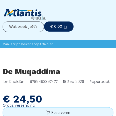
€
0,00
Wat zoek je?
Manuscript
Boekenshop
Artikelen
De Muqaddima
Ibn Khaldûn
9789493397477
18 Sep 2026
Paperback
€
24,50
Gratis verzending
Reserveren