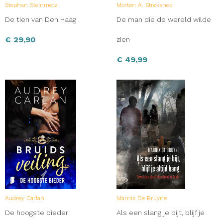
Stephan Steinmetz
Morten A. Strøksnes
De tien van Den Haag
De man die de wereld wilde
€
29,90
zien
€
49,99
Audrey Carlan
Marnix De Bruyne
De hoogste bieder
Als een slang je bijt, blijf je