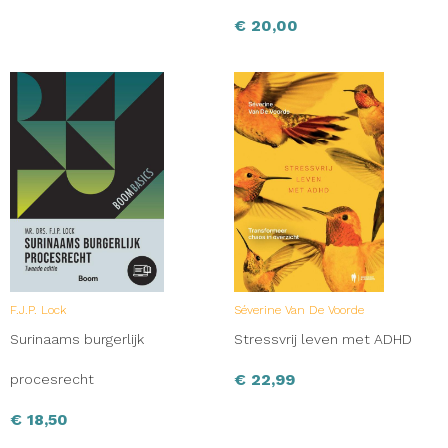
€
20,00
F.J.P. Lock
Séverine Van De Voorde
Surinaams burgerlijk
Stressvrij leven met ADHD
€
22,99
procesrecht
€
18,50