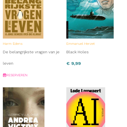
Harm Edens
Emmanuel Herzet
De belangrijkste vragen van je
Black Holes
€
9,99
leven
RESERVEREN