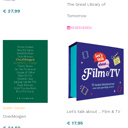
The Great Library of
€
27,99
Tomorrow
RESERVEREN
Walter Damen
Let’s talk about … Film & TV
OverMorgen
€
17,95
€
24,50