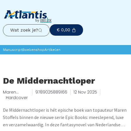
€
0,00
Wat zoek je?
Manuscript
Boekenshop
Artikelen
De Middernachtloper
Maren
9789025889166
12 Nov 2025
Stoffels
Hardcover
De Middernachtloper is hét epische boek van topauteur Maren
Stoffels binnen de nieuwe serie Epic Books: meeslepend, luxe
en verzamelwaardig. In deze fantasynovel van Nederlandse