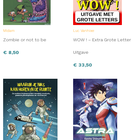
Midam
Luc Vanhixe
Zombie or not to be
WOW ! – Extra Grote Letter
€
8,50
Uitgave
€
33,50