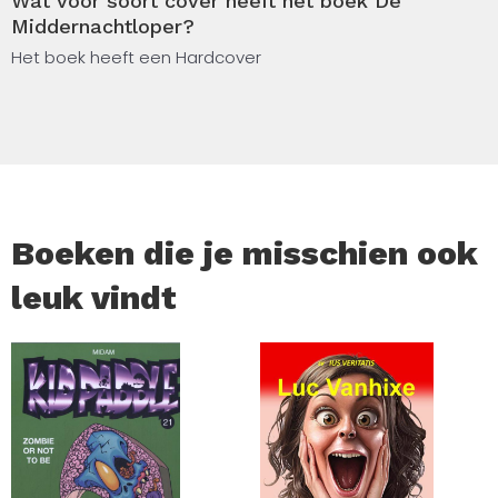
Wat voor soort cover heeft het boek De
Middernachtloper?
In luxe uitvoeruing met kleur op snee en met folie.
Het boek heeft een Hardcover
Boeken die je misschien ook
leuk vindt