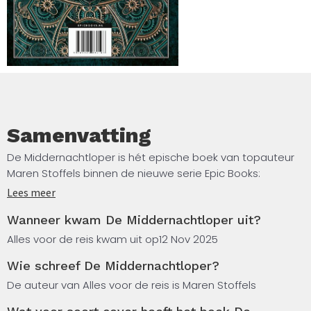
Samenvatting
De Middernachtloper is hét epische boek van topauteur
Maren Stoffels binnen de nieuwe serie Epic Books:
meeslepend, luxe en verzamelwaardig. In deze
Lees meer
fantasynovel van Nederlandse bodem krijg je de kans om
Wanneer kwam De Middernachtloper uit?
heen en weer te reizen tussen de werelden van de
levenden en de doden… Sunny neemt een
Alles voor de reis kwam uit op
12 Nov 2025
levensgevaarlijk besluit – het is haar enige kans om
Wie schreef De Middernachtloper?
antwoord te krijgen op haar vragen. Voor alle jonge lezers
vanaf 13 jaar die nu al verlangen naar boeken met een
De auteur van Alles voor de reis is Maren Stoffels
YA-adult uitstraling.