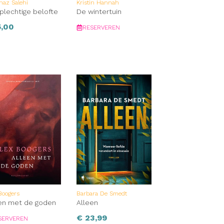
naz Salehi
Kristin Hannah
plechtige belofte
De wintertuin
5,00
RESERVEREN
Boogers
Barbara De Smedt
en met de goden
Alleen
€
23,99
SERVEREN