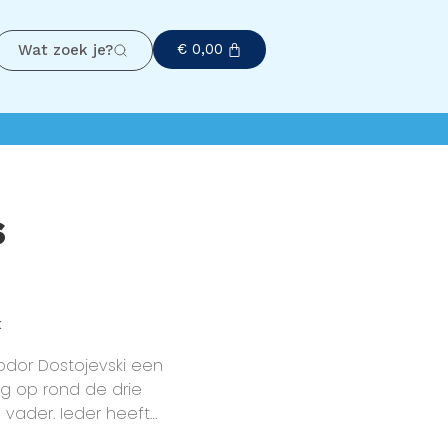
€
0,00
Wat zoek je?
s
k
odor Dostojevski een
g op rond de drie
vader. Ieder heeft
gehad voor deze