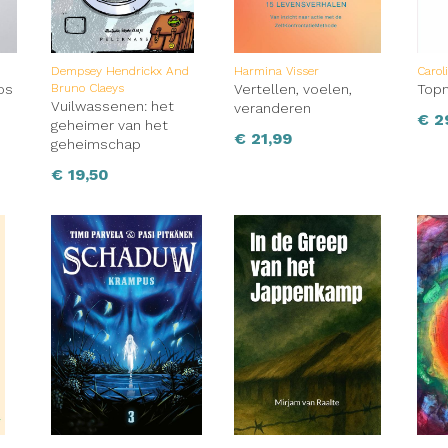
Dempsey Hendrickx And
Harmina Visser
Carol
os
Bruno Claeys
Vertellen, voelen,
Top
Vuilwassenen: het
veranderen
€
2
geheimer van het
€
21,99
geheimschap
€
19,50