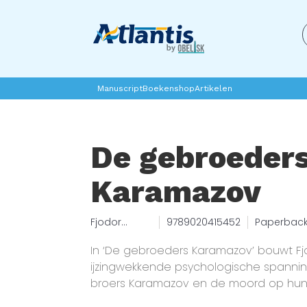
Manuscript
Boekenshop
Artikelen
De gebroeder
Karamazov
Fjodor
9789020415452
Paperbac
Dostojevski
In ‘De gebroeders Karamazov’ bouwt Fj
ijzingwekkende psychologische spannin
broers Karamazov en de moord op hun 
zijn motieven en ook de gelegenheid 