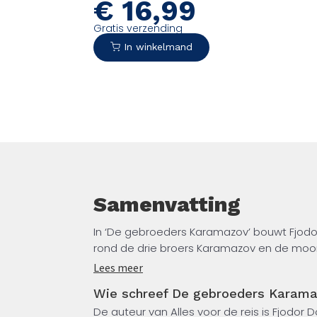
€
16,99
gruweldaad. De vermenging van filosofi
psychologie en pure vertelkunst maak
Gratis verzending
Fjodor Dostojevski (1821-1881) tot een v
In winkelmand
negentiende-eeuwse literatuur.‘Onmisba
schrijver én als lezer.’ – Haruki Murakami
Samenvatting
In ‘De gebroeders Karamazov’ bouwt Fjodo
rond de drie broers Karamazov en de moor
gehad voor deze gruweldaad. De vermenging
Lees meer
maakt deze roman van Fjodor Dostojevski 
Wie schreef De gebroeders Karam
literatuur.‘Onmisbaar voor mij, als schrijver
De auteur van Alles voor de reis is Fjodor D