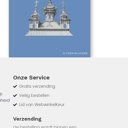
Onze Service
Gratis verzending
op
Veilig bestellen
nheid
Lid van WebwinkelKeur
st
euwse
Verzending
Uw bestelling wordt binnen een