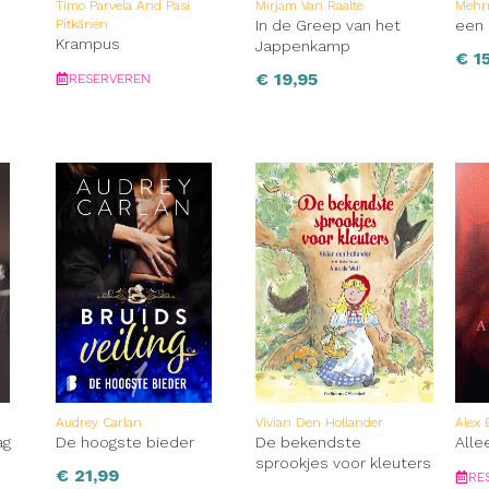
Timo Parvela And Pasi
Mirjam Van Raalte
Mehr
Pitkänen
In de Greep van het
een 
Krampus
Jappenkamp
€
1
€
19,95
RESERVEREN
Audrey Carlan
Vivian Den Hollander
Alex 
ag
De hoogste bieder
De bekendste
Alle
sprookjes voor kleuters
€
21,99
RE