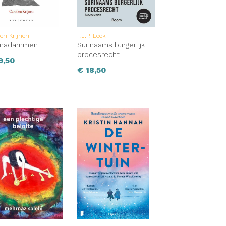
ien Krijnen
F.J.P. Lock
madammen
Surinaams burgerlijk
procesrecht
9,50
€
18,50