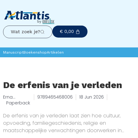
€
0,00
Wat zoek je?
Manuscript
Boekenshop
Artikelen
De erfenis van je verleden
Erna
9789465468006
18 Jun 2026
Knipscheer
Paperback
De erfenis van je verleden laat zien hoe cultuur,
opvoeding, familiegeschiedenis, religie en
maatschappelijke verwachtingen doorwerken in
geldgedrag en financiële keuzes van klanten. Voor