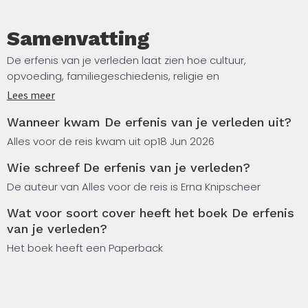
Samenvatting
De erfenis van je verleden laat zien hoe cultuur,
opvoeding, familiegeschiedenis, religie en
maatschappelijke verwachtingen doorwerken in
Lees meer
geldgedrag en financiële keuzes van klanten. Voor
Wanneer kwam De erfenis van je verleden uit?
financieel planners, adviseurs en coaches biedt dit boek
een praktische en mensgerichte kijk op klantgesprekken
Alles voor de reis kwam uit op
18 Jun 2026
waarin geld niet alleen een financiële of fiscale rekensom
Wie schreef De erfenis van je verleden?
is maar vooral raakt aan menselijke waarden, schaamte,
loyaliteit, zekerheid en verantwoordelijkheid. Met
De auteur van Alles voor de reis is Erna Knipscheer
herkenbare praktijkvoorbeelden, reflectievragen en een
Wat voor soort cover heeft het boek De erfenis
praktische toolkit helpt dit boek je om bewuster te
van je verleden?
luisteren, je eigen aannames te herkennen en advies
Het boek heeft een Paperback
beter af te stemmen op de unieke leefwereld van de
klant.