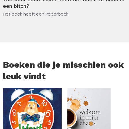
verwikkeld in een zenuwslopend kat-en-muisspel met de
een bitch?
Dood.
Het boek heeft een Paperback
Maar één ding staat vast: ze zou álles doen om haar
zusje terug te krijgen.
Boeken die je misschien ook
leuk vindt