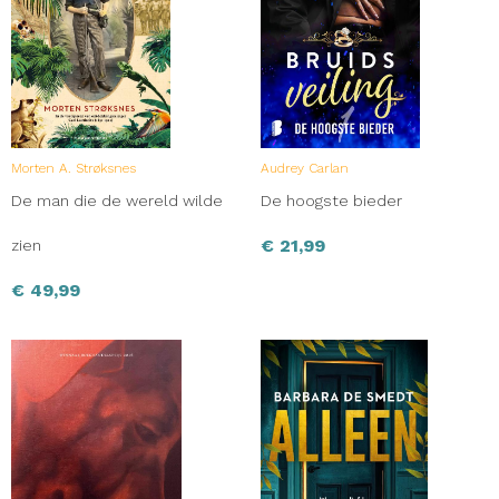
Morten A. Strøksnes
Audrey Carlan
De man die de wereld wilde
De hoogste bieder
€
21,99
zien
€
49,99