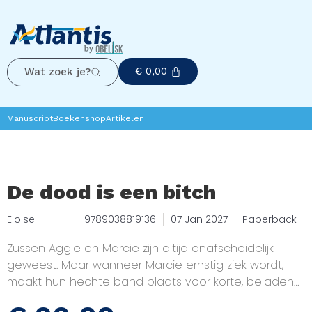
€
0,00
Wat zoek je?
Manuscript
Boekenshop
Artikelen
De dood is een bitch
Eloise
9789038819136
07 Jan 2027
Paperback
Rodger
Zussen Aggie en Marcie zijn altijd onafscheidelijk
geweest. Maar wanneer Marcie ernstig ziek wordt,
maakt hun hechte band plaats voor korte, beladen
bezoekmomenten in een kille ziekenhuiskamer. Op