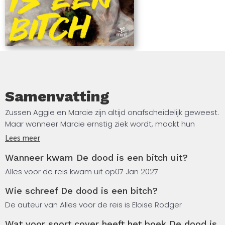
Samenvatting
Zussen Aggie en Marcie zijn altijd onafscheidelijk geweest.
Maar wanneer Marcie ernstig ziek wordt, maakt hun
hechte band plaats voor korte, beladen
Lees meer
bezoekmomenten in een kille ziekenhuiskamer. Op een
Wanneer kwam De dood is een bitch uit?
avond verschijnt de Dood in Aggies slaapkamer.
Alles voor de reis kwam uit op
07 Jan 2027
Geen duister figuur met zeis, maar een elegant geklede,
Wie schreef De dood is een bitch?
gefrustreerde moeder. En ze geeft Aggie een
onthutsende taak die ze moet volbrengen. In ruil
De auteur van Alles voor de reis is Eloise Rodger
daarvoor zal de Dood Marcies leven sparen… Aggie raakt
Wat voor soort cover heeft het boek De dood is