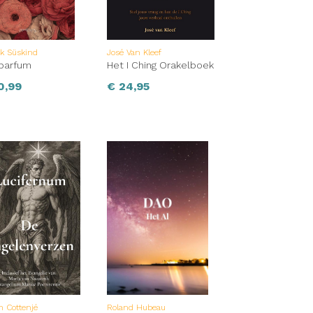
ck Süskind
José Van Kleef
parfum
Het I Ching Orakelboek
0,99
€
24,95
 Cottenjé
Roland Hubeau