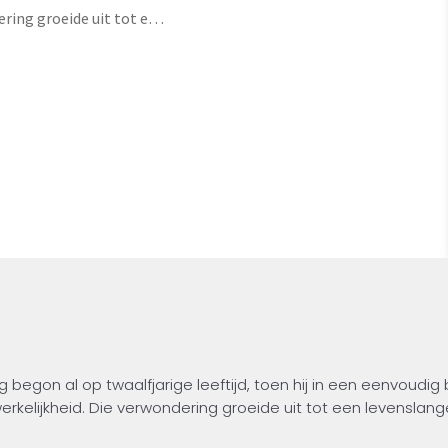
ring groeide uit tot een
s. In De Dans van het
eze reis met de lezer…
energie, materie en
ons bewustzijn zich tot
ofie en zingeving en laat
ende bewegingen en
 reflectie, verwondering
t grote geheel. Jan zou
olevensbrug.nl gesprekken
tact maken,
 begon al op twaalfjarige leeftijd, toen hij in een eenvoudig
kelijkheid. Die verwondering groeide uit tot een levenslang