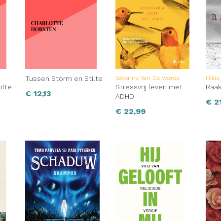
Tussen Storm en Stilte
Séverine Van De Voorde
Hilde
ilte
Stressvrij leven met
Raak
€
12,13
ADHD
€
21
€
22,99