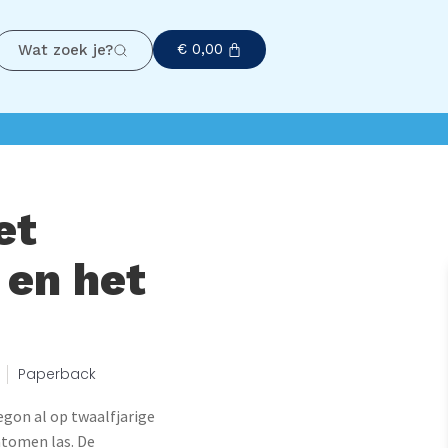
€
0,00
Wat zoek je?
et
 en het
Paperback
egon al op twaalfjarige
 atomen las. De