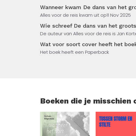
Wanneer kwam De dans van het groot
In De Dans van het grootste niets en het kl
Alles voor de reis kwam uit op
11 Nov 2025
begin? Hoe kon uit niets energie, materie e
tot dit alles?
Wie schreef De dans van het grootst
De auteur van Alles voor de reis is Jan Ko
Dit boek verbindt natuurkunde, filosofie e
bewegingen en vernieuwingen zijn. Het is e
Wat voor soort cover heeft het boek
verbondenheid met het grote geheel. Jan z
Het boek heeft een Paperback
gesprekken verdere willen voeren Ook via
Boeken die je misschien 