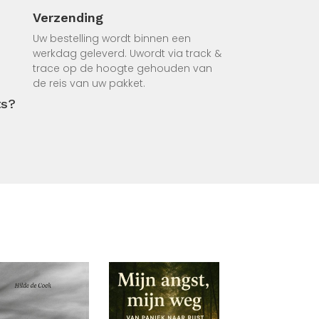
Verzending
het
 zich
Uw bestelling wordt binnen een
werkdag geleverd. Uwordt via track &
trace op de hoogte gehouden van
durende
de reis van uw pakket.
n onze
ts?
nl