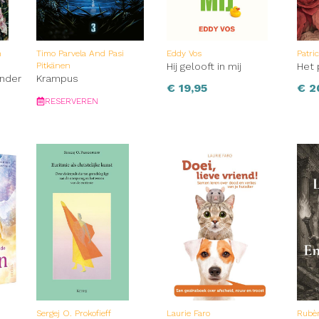
h
Timo Parvela And Pasi
Eddy Vos
Patri
Pitkänen
Hij gelooft in mij
Het 
ender
Krampus
€
19,95
€
2
RESERVEREN
Sergej O. Prokofieff
Laurie Faro
Rubèn