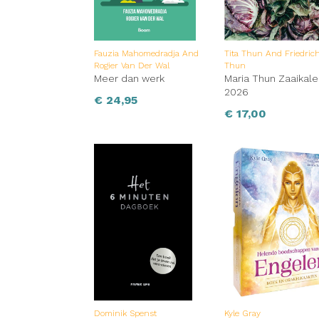
Fauzia Mahomedradja And
Tita Thun And Friedric
Rogier Van Der Wal
Thun
Meer dan werk
Maria Thun Zaaikal
2026
€
24,95
€
17,00
Dominik Spenst
Kyle Gray