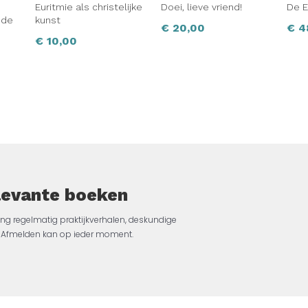
Euritmie als christelijke
Doei, lieve vriend!
De E
 de
kunst
€
20,00
€
4
€
10,00
elevante boeken
ng regelmatig praktijkverhalen, deskundige
jk. Afmelden kan op ieder moment.