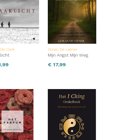
 De Cock
Goran De Leener
licht
Mijn Angst Mijn Weg
,99
€
17,99