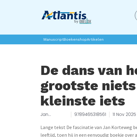
Manuscript
Boekenshop
Artikelen
De dans van h
grootste niets
kleinste iets
Jan
9789465318561
11 Nov 2025
Korteweg
Lange tekst De fascinatie van Jan Korteweg b
leeftijd, toen hij in een eenvoudig boekje over