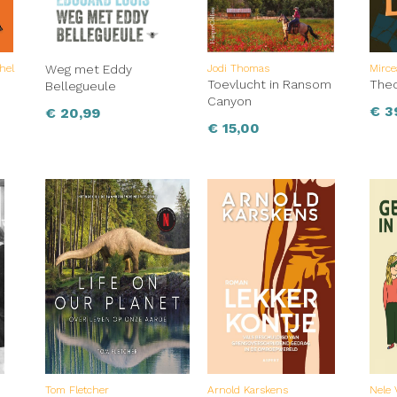
hel
Weg met Eddy
Jodi Thomas
Mirce
Toevlucht in Ransom
The
Bellegueule
Canyon
€
3
€
20,99
€
15,00
Tom Fletcher
Arnold Karskens
Nele 