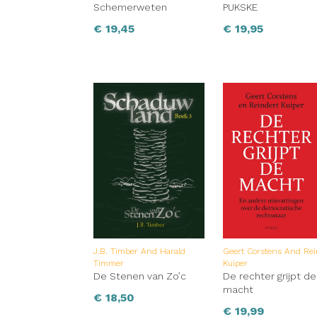
Schemerweten
PUKSKE
€
19,45
€
19,95
J.B. Timber And Harald
Geert Corstens And Rei
Timmer
Kuiper
De Stenen van Zo’c
De rechter grijpt de
macht
€
18,50
€
19,99