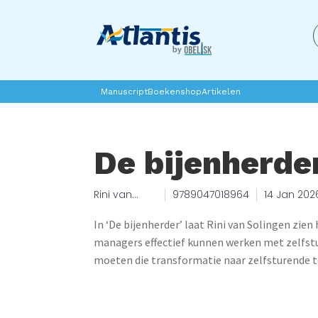
Manuscript
Boekenshop
Artikelen
De bijenherde
Rini van
9789047018964
14 Jan 202
Solingen
In ‘De bijenherder’ laat Rini van Solingen zien
managers effectief kunnen werken met zelfs
moeten die transformatie naar zelfsturende t
zetten en begeleiden, maar hebben geen idee w
overgang. En als ze zelf niet meeveranderen, 
obstakel dan een motiverende factor. In een p