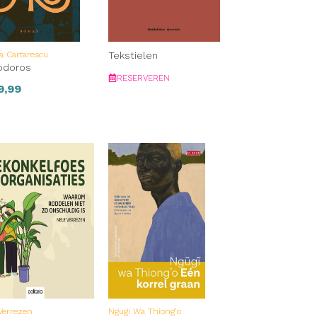
a Cartarescu
Tekstielen
odoros
RESERVEREN
9,99
Verrezen
Ngugi Wa Thiong'o