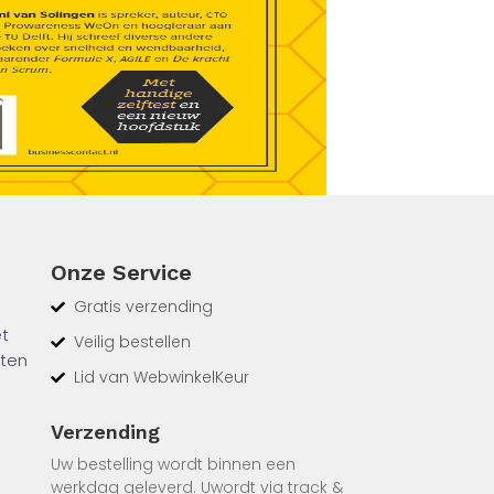
Onze Service
Gratis verzending
et
Veilig bestellen
tten
Lid van WebwinkelKeur
Verzending
keten
Uw bestelling wordt binnen een
chte
werkdag geleverd. Uwordt via track &