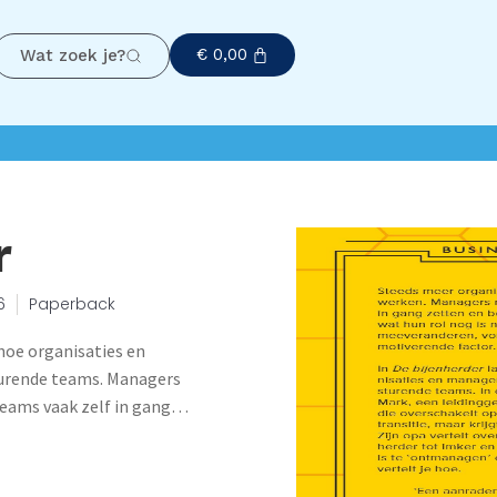
€
0,00
Wat zoek je?
r
6
Paperback
 hoe organisaties en
turende teams. Managers
eams vaak zelf in gang
at hun rol nog is ná die
vormen ze eerder een
arabel vertelt van