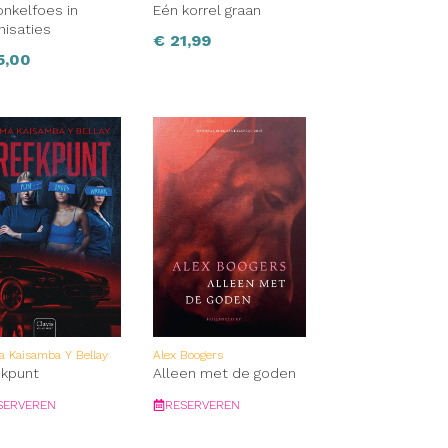
nkelfoes in
Eén korrel graan
nisaties
€
21,99
5,00
a Kaisamba Y Bellay
Alex Boogers
ekpunt
Alleen met de goden
SERVEREN
RESERVEREN