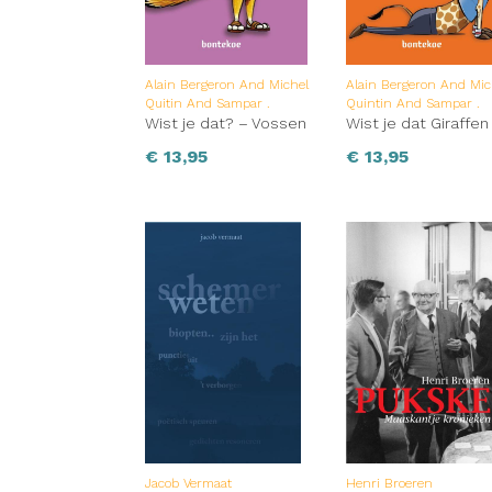
Alain Bergeron And Michel
Alain Bergeron And Mic
Quitin And Sampar .
Quintin And Sampar .
Wist je dat? – Vossen
Wist je dat Giraffen
€
13,95
€
13,95
Jacob Vermaat
Henri Broeren