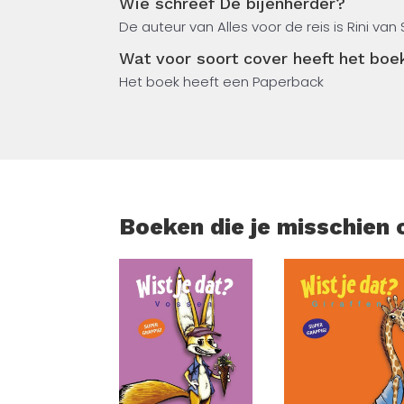
Wie schreef De bijenherder?
hoek. Zijn opa vertelt over zijn eigen vera
De auteur van Alles voor de reis is Rini van
geleerd.
Wat voor soort cover heeft het boe
De crux is te ‘ontmanagen’ en oude gewoont
Het boek heeft een Paperback
Boeken die je misschien 