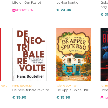
Life on Our Planet
Lekker kontje
Geko
orga
€
24,95
RESERVEREN
€
3
ndert
Hans Boutellier
Valerie Bowman
Fatim
De neo-tribale revolte
De Apple Spice B&B
Bre
€
19,99
€
15,99
RE