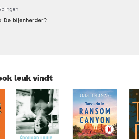
ndering van schaapsherder tot imker en wat hij daarvan heeft
 Solingen
k De bijenherder?
es afleren. Dit boek vertelt je hoe.
ook leuk vindt