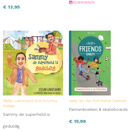
RESERVEREN
€
13,95
Stefan Lakhichand And Amurtha
Hetty Van Aar And Ruthje Goethals
Godage
Pannenkoeken & skateboards
Sammy de superheld is
€
15,99
geduldig