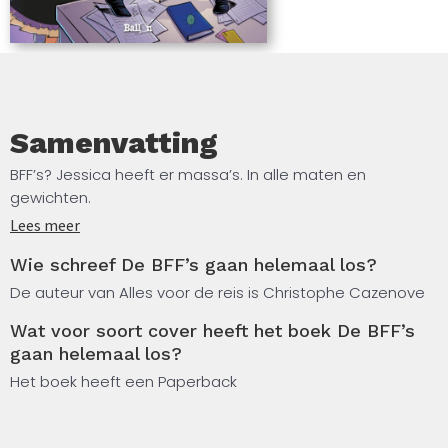
Samenvatting
BFF’s? Jessica heeft er massa’s. In alle maten en
gewichten.
Lees meer
Heetgebakerde en zwijgzame BFF’s, BFF’s uit haar
Wie schreef De BFF’s gaan helemaal los?
kindertijd, van op school, van bij de kapper, van op de
eerste fuif. BFF’s waar ze al haar geheimen mee deelt en
De auteur van Alles voor de reis is Christophe Cazenove
BFF’s aan wie ze zelfs haar kat niet zou toevertrouwen.
Wat voor soort cover heeft het boek De BFF’s
BFF’s hebben is een voltijdse bezigheid, hoor!
gaan helemaal los?
Sms’jes beantwoorden, afspraken inplannen en
Het boek heeft een Paperback
annuleren, bemiddelen bij ruzies en je in allerlei bochten
wringen om de waarheid te verdoezelen. Nee, BFF’s
hebben is allesbehalve chill!