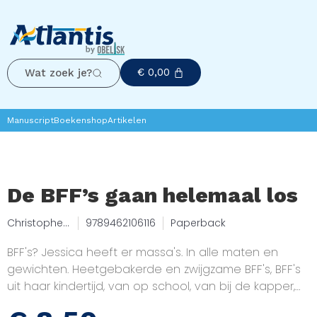
€
0,00
Wat zoek je?
Manuscript
Boekenshop
Artikelen
De BFF’s gaan helemaal los
Christophe
9789462106116
Paperback
Cazenove
BFF's? Jessica heeft er massa's. In alle maten en
gewichten. Heetgebakerde en zwijgzame BFF's, BFF's
uit haar kindertijd, van op school, van bij de kapper,
van op de eerste fuif. BFF's waar ze al haar