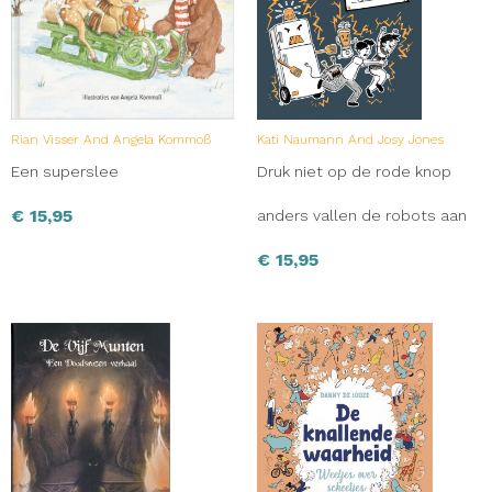
Rian Visser And Angela Kommoß
Kati Naumann And Josy Jones
Een superslee
Druk niet op de rode knop
€
15,95
anders vallen de robots aan
€
15,95