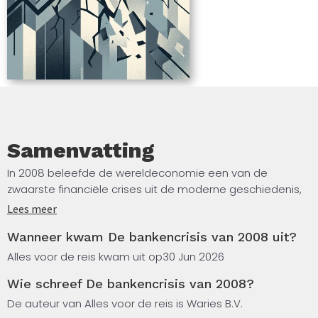
Samenvatting
In 2008 beleefde de wereldeconomie een van de
zwaarste financiële crises uit de moderne geschiedenis,
met ingrijpende gevolgen voor banken, overheden en
Lees meer
gewone mensen wereldwijd. Dit boek legt uit hoe de crisis
Wanneer kwam De bankencrisis van 2008 uit?
kon ontstaan: van de opkomst van risicovolle
hypotheekproducten in de Verenigde Staten tot de
Alles voor de reis kwam uit op
30 Jun 2026
kettingreactie die grote financiële instellingen deed
Wie schreef De bankencrisis van 2008?
wankelen. Je leest over de rol van banken,
toezichthouders en politici, en over de maatregelen die
De auteur van Alles voor de reis is Waries B.V.