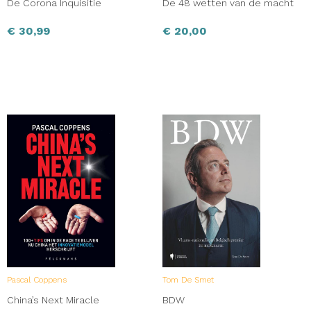
De Corona Inquisitie
De 48 wetten van de macht
€
30,99
€
20,00
Pascal Coppens
Tom De Smet
China’s Next Miracle
BDW