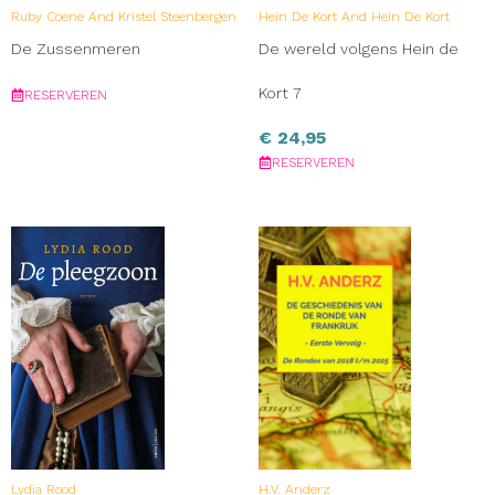
Ruby Coene And Kristel Steenbergen
Hein De Kort And Hein De Kort
De Zussenmeren
De wereld volgens Hein de
Kort 7
RESERVEREN
€
24,95
RESERVEREN
Lydia Rood
H.V. Anderz