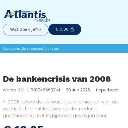
€
0,00
Wat zoek je?
Manuscript
Boekenshop
Artikelen
De bankencrisis van 2008
Waries B.V.
9789465532141
30 Jun 2026
Paperback
In 2008 beleefde de wereldeconomie een van de
zwaarste financiële crises uit de moderne
geschiedenis, met ingrijpende gevolgen voor
banken, overheden en gewone mensen wereldwijd.