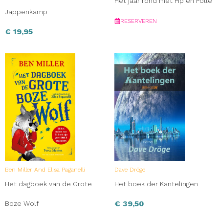
Het jaar rond met Pip en Polle
Jappenkamp
RESERVEREN
€
19,95
Ben Miller And Elisa Paganelli
Dave Dröge
Het dagboek van de Grote
Het boek der Kantelingen
€
39,50
Boze Wolf