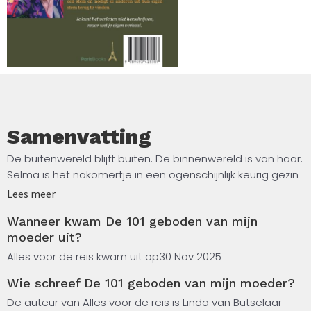
Samenvatting
De buitenwereld blijft buiten. De binnenwereld is van haar.
Selma is het nakomertje in een ogenschijnlijk keurig gezin
waar alles draait om controle en schone schijn.
Lees meer
Wanneer kwam De 101 geboden van mijn
Voor de buitenwereld zijn ze een nette familie: een
moeder uit?
opgeruimd huis, keurige kleren, samen naar de kerk,
ouders die weten hoe het hoort. Maar achter de voordeur
Alles voor de reis kwam uit op
30 Nov 2025
heerst een moeder die haar dochter gevangenhoudt in
Wie schreef De 101 geboden van mijn moeder?
eindeloze regels, die met harde hand en vernederende
woorden Selma’s eigen identiteit doet verdwijnen. Het is
De auteur van Alles voor de reis is Linda van Butselaar