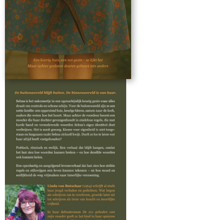
begon als schrijven om te overleven, groeide later uit
tot schrijven als bron van kracht en innerlijke vrijheid.
In haar debuutroman De 101 geboden van mijn
moeder geeft ze het kind in haar opnieuw een stem
en nodigt ze anderen uit hun eigen stem terug te
vinden. Je kunt het verleden niet herschrijven, maar
wel je eigen verhaal.