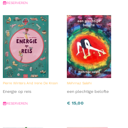
RESERVEREN
Pierre Winters And Irene De Kroon
Mehrnaz Salehi
Energie op reis
een plechtige belofte
€
15,00
RESERVEREN