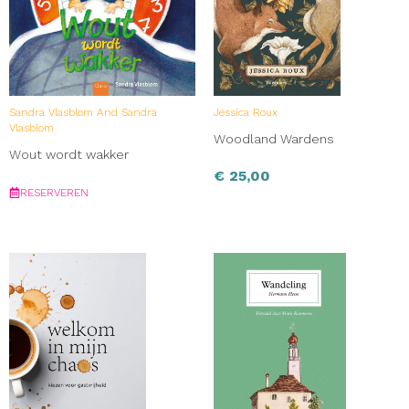
verleden niet herschrijven, maar wel je eigen verhaal.
Sandra Vlasblom And Sandra
Jessica Roux
Vlasblom
Woodland Wardens
Wout wordt wakker
€
25,00
RESERVEREN