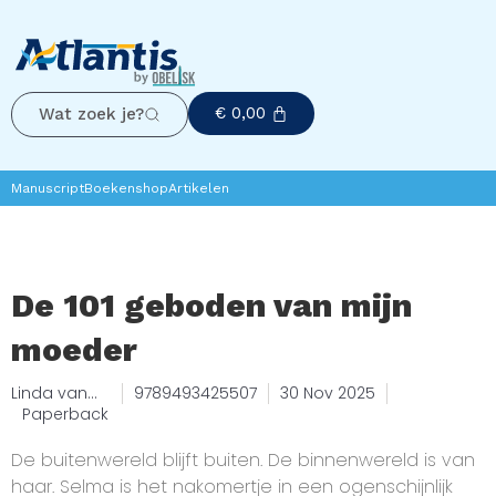
€
0,00
Wat zoek je?
Manuscript
Boekenshop
Artikelen
De 101 geboden van mijn
moeder
Linda van
9789493425507
30 Nov 2025
Butselaar
Paperback
De buitenwereld blijft buiten. De binnenwereld is van
haar. Selma is het nakomertje in een ogenschijnlijk