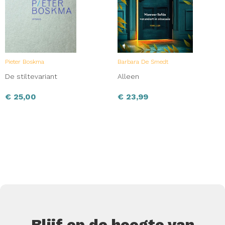
Pieter Boskma
Barbara De Smedt
De stiltevariant
Alleen
€
25,00
€
23,99
Blijf op de hoogte van