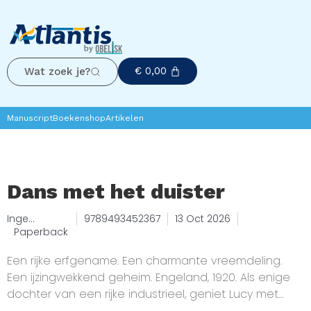
€
0,00
Wat zoek je?
Manuscript
Boekenshop
Artikelen
Dans met het duister
Inge
9789493452367
13 Oct 2026
Sleegers
Paperback
Een rijke erfgename. Een charmante vreemdeling.
Een ijzingwekkend geheim. Engeland, 1920. Als enige
dochter van een rijke industrieel, geniet Lucy met
volle teugen van de naoorlogse periode. Op het