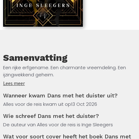
Samenvatting
Een rijke erfgename. Een charmante vreemdeling. Een
ijzingwekkend geheim.
Lees meer
Engeland, 1920. Als enige dochter van een rijke industrieel,
Wanneer kwam Dans met het duister uit?
geniet Lucy met volle teugen van de naoorlogse periode.
Op het nieuwjaarsfeest van haar vader ontmoet ze de
Alles voor de reis kwam uit op
13 Oct 2026
charmante Henry.
Wie schreef Dans met het duister?
Ze wisselen een tijd passionele brieven uit. Wanneer hij
De auteur van Alles voor de reis is Inge Sleegers
haar uitnodigt op zijn jacht kan Lucy haar geluk niet op.
Wat voor soort cover heeft het boek Dans met
Aangekomen op de Fortuna, is niets wat het lijkt.