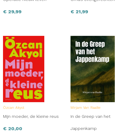
€
29,99
€
21,99
Özcan Akyol
Mirjam Van Raalte
Mijn moeder, de kleine reus
In de Greep van het
€
20,00
Jappenkamp