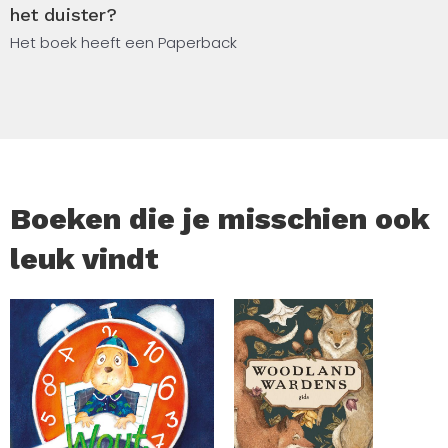
het duister?
Zowel Henry als zijn nicht Elizabeth gedragen zich
Het boek heeft een Paperback
onvoorspelbaar en ’s nachts dwalen er geheimzinnige
gasten over het dek die overdag nergens te bespeuren
zijn.
Boeken die je misschien ook
leuk vindt