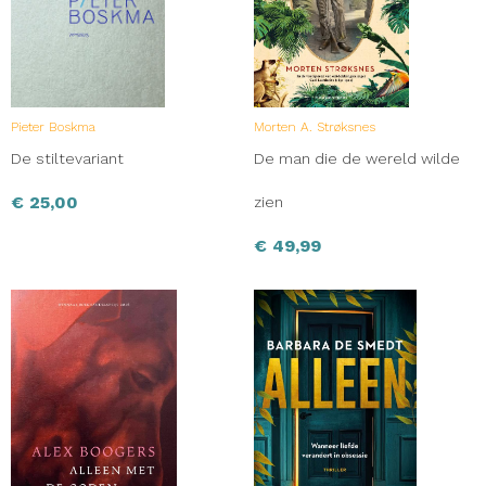
Pieter Boskma
Morten A. Strøksnes
De stiltevariant
De man die de wereld wilde
€
25,00
zien
€
49,99