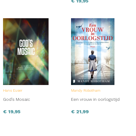
€
19,95
Hans Euser
Mandy Robotham
God’s Mosaic
Een vrouw in oorlogstijd
€
19,95
€
21,99