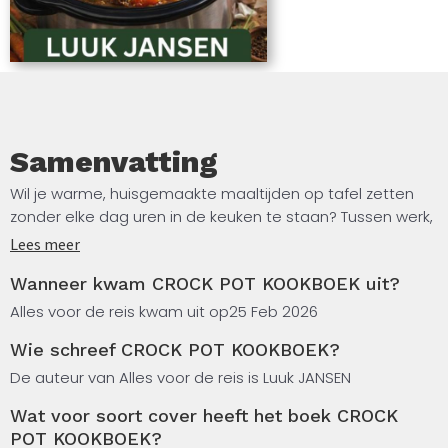
praktische gerechten wil bereiden zonder
ingewikkelde technieken
Samenvatting
Wil je warme, huisgemaakte maaltijden op tafel zetten
zonder elke dag uren in de keuken te staan? Tussen werk,
gezin en dagelijkse verplichtingen kan het lastig zijn om ’s
Lees meer
avonds iets voedzaams en smakelijks te bereiden. De
Wanneer kwam CROCK POT KOOKBOEK uit?
slowcooker biedt uitkomst — en dit boek laat je zien hoe
je die op een eenvoudige en betrouwbare manier
Alles voor de reis kwam uit op
25 Feb 2026
gebruikt.
Wie schreef CROCK POT KOOKBOEK?
CROCK POT KOOKBOEK – Eenvoudige slowcooker
De auteur van Alles voor de reis is Luuk JANSEN
recepten voor dagelijkse gezinsmaaltijden bevat
Wat voor soort cover heeft het boek CROCK
praktische recepten die passen bij het echte gezinsleven.
POT KOOKBOEK?
In dit boek vind je: Duidelijke stap-voor-stap slowcooker