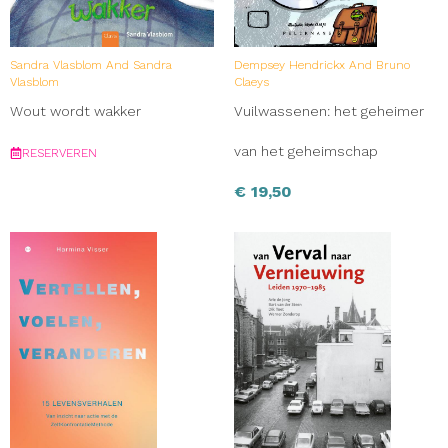
Sandra Vlasblom And Sandra
Dempsey Hendrickx And Bruno
Vlasblom
Claeys
Wout wordt wakker
Vuilwassenen: het geheimer
van het geheimschap
RESERVEREN
€
19,50