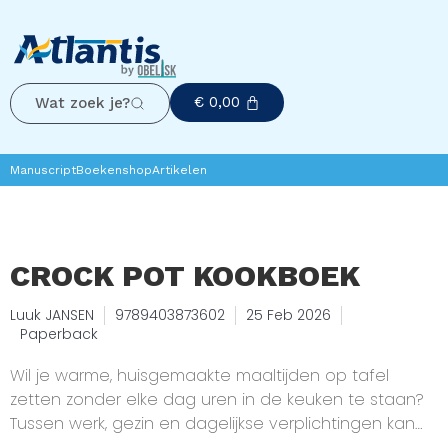
€
0,00
Wat zoek je?
Manuscript
Boekenshop
Artikelen
CROCK POT KOOKBOEK
Luuk JANSEN
9789403873602
25 Feb 2026
Paperback
Wil je warme, huisgemaakte maaltijden op tafel
zetten zonder elke dag uren in de keuken te staan?
Tussen werk, gezin en dagelijkse verplichtingen kan
het lastig zijn om ’s avonds iets voedzaams en