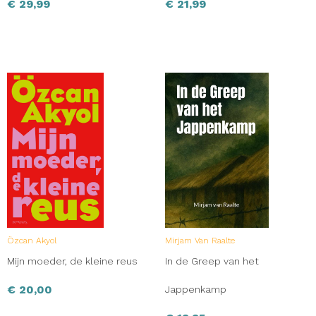
€
29,99
€
21,99
Özcan Akyol
Mirjam Van Raalte
Mijn moeder, de kleine reus
In de Greep van het
€
20,00
Jappenkamp