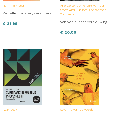
Harmina Visser
Arie De Jong And Bart Van Der
Steen And Dik Toet And Werner
Vertellen, voelen, veranderen
Zonderop
Van verval naar vernieuwing
€
21,99
€
20,00
F.J.P. Lock
Séverine Van De Voorde