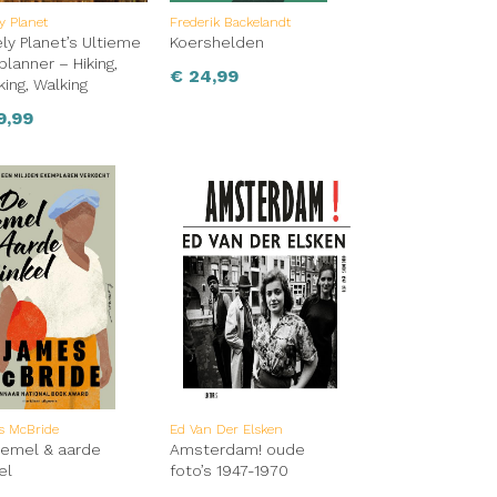
y Planet
Frederik Backelandt
ly Planet’s Ultieme
Koershelden
planner – Hiking,
€
24,99
king, Walking
9,99
s McBride
Ed Van Der Elsken
emel & aarde
Amsterdam! oude
el
foto’s 1947-1970