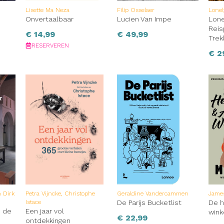
Lisette Ma Neza
Filip Osselaer
Lonel
Onvertaalbaar
Lucien Van Impe
Lone
Reis
€
14,99
€
49,99
Trek
RESERVEREN
€
2
 Dirk
Petra Vijncke, Christophe
Geraldine Vandercammen
Jame
Istace
De Parijs Bucketlist
De h
p de
Een jaar vol
wink
€
22,99
ontdekkingen