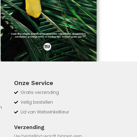
Onze Service
Gratis verzending
Veilig bestellen
n
Lid van WebwinkelKeur
e van
Verzending
Uw bestelling wordt binnen een