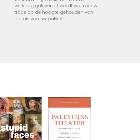
werkdag geleverd. Uwordt via track &
trace op de hoogte gehouden van
de reis van uw pakket.
rken
teiten
,
 je op
atis
ng te
nl .