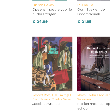
Luc Van De Ven
Paul De Bie
Opeens moet je voor je
Oom Bliek en de
ouders zorgen
Droomfabriek
€
24,99
€
21,95
Robbert Roos, Elsa Smithgall,
Marco Blokhuis And Jan
Dean Bowen, Charles Moore
Wassenaar
Jacob Lawrence
Het kerkinterieur o
schop