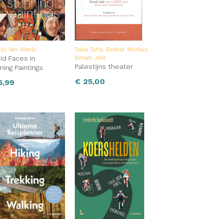
ijs Van Mierlo
Dalia Taha, Bashar Murkus,
id Faces in
Rimah Jabr
Palestijns theater
ning Paintings
€
25,00
5,99