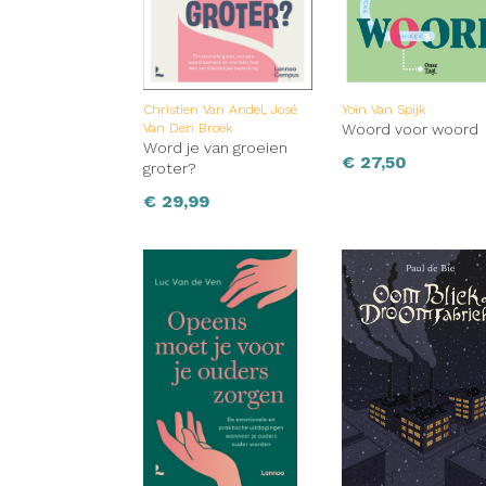
Christien Van Andel, José
Yoïn Van Spijk
Van Den Broek
Woord voor woord
Word je van groeien
€
27,50
groter?
€
29,99