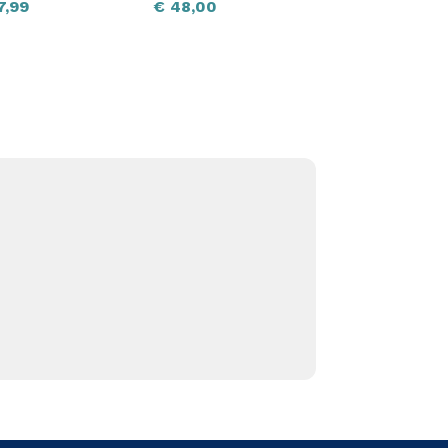
7,99
€
48,00