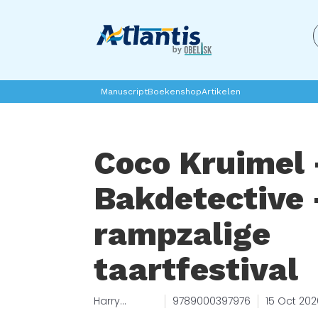
Manuscript
Boekenshop
Artikelen
Coco Kruimel 
Bakdetective 
rampzalige
taartfestival
Harry
9789000397976
15 Oct 202
Woodgate