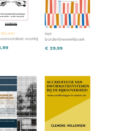
n McLaren
Het
vooroordeel voorbij
borderlinewerkboek
4,99
€
29,99