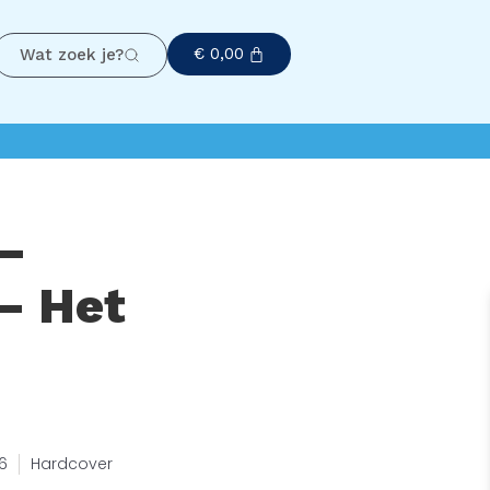
€
0,00
Wat zoek je?
–
– Het
6
Hardcover