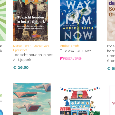
ik
Marco Florijn, Esther Van
Amber Smith
Proe
Egerschot
The way I am now
ek
herz
Toezicht houden in het
Gron
RESERVEREN
AI-tijdperk
Gro
€
26,50
€
6