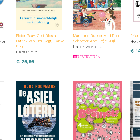
Pieter Baay, Gert Biesta,
Marianne Busser And Ron
Bria
ken
Patrick Van Der Bogt, Hanke
Schröder And Eefje Kuijl
Het 
Drop
Later word ik…
€
1
Leraar zijn
RESERVEREN
€
25,95