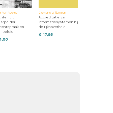
r Van Voorst
Clemens Willemsen
chten uit
Accreditatie van
erpolder:
informatiesystemen bij
rechtspraak en
de rijksoverheid
enbeleid
€
17,95
4,90