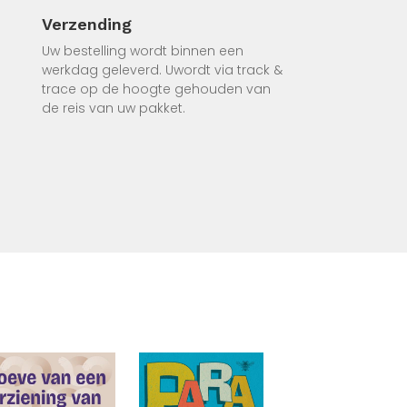
Verzending
odat
Uw bestelling wordt binnen een
t Coco
werkdag geleverd. Uwordt via track &
trace op de hoogte gehouden van
or
de reis van uw pakket.