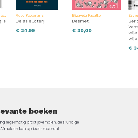
raat
Ruud Koopmans
Elizaveta Padalko
Esthe
 is
De asielloterij
Besmet!
Beri
Vens
€
24,99
€
30,00
wijk
wijk
€
3
elevante boeken
ng regelmatig praktijkverhalen, deskundige
jk. Afmelden kan op ieder moment.