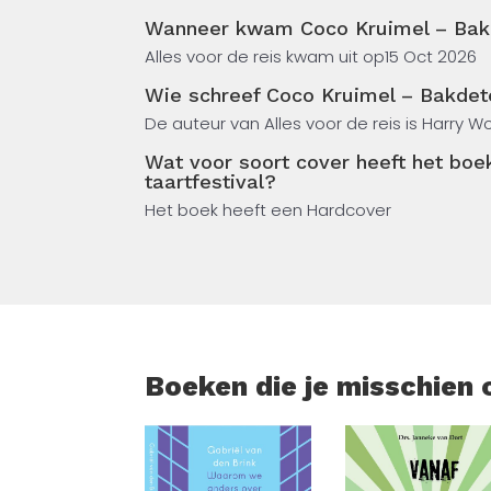
Daarom besluit ze maar detective te word
Wanneer kwam Coco Kruimel – Bakde
Zowel Victoria Biscuit als Madeleine Mac
Alles voor de reis kwam uit op
15 Oct 2026
ze kans maken op de felbegeerde Grote Taa
Wie schreef Coco Kruimel – Bakdete
toe, maar al snel belandt ze in een situati
De auteur van Alles voor de reis is Harry 
Bakdetective – Het rampzalige taartfestival
kinderen vanaf 8 jaar boordevol illustraties 
Wat voor soort cover heeft het boe
taartfestival?
Het boek heeft een Hardcover
Boeken die je misschien 