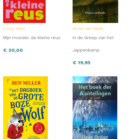
Özcan Akyol
Mirjam Van Raalte
Mijn moeder, de kleine reus
In de Greep van het
€
20,00
Jappenkamp
€
19,95