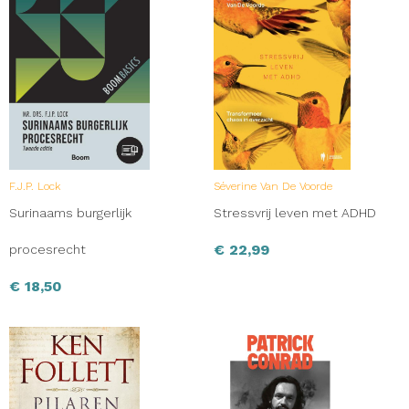
F.J.P. Lock
Séverine Van De Voorde
Surinaams burgerlijk
Stressvrij leven met ADHD
€
22,99
procesrecht
€
18,50