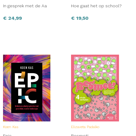
In gesprek met de Aa
Hoe gaat het op school?
€
24,99
€
19,50
Koen Kas
Elizaveta Padalko
Epic
Besmet!