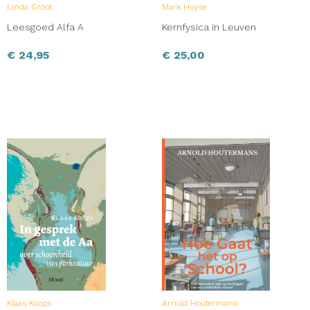
Linda Groot
Mark Huyse
Leesgoed Alfa A
Kernfysica in Leuven
€
24,95
€
25,00
Klaas Koops
Arnold Houtermans