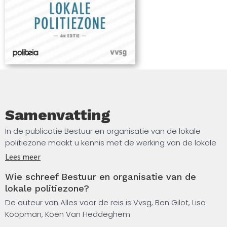
Samenvatting
In de publicatie Bestuur en organisatie van de lokale
politiezone maakt u kennis met de werking van de lokale
politiezone. Deze publicatie maakt u wegwijs in hoe de
Lees meer
Lokale Politie zich in de politiestructuur situeert en wat
Wie schreef Bestuur en organisatie van de
haar taken precies zijn. Deze publicatie licht eveneens
lokale politiezone?
toe wanneer politiezones kunnen fuseren, wat de taak en
de verantwoordelijkheid is van de bestuursorganen (bv.
De auteur van Alles voor de reis is Vvsg, Ben Gilot, Lisa
Koopman, Koen Van Heddeghem
de politieraad en het politiecollege) in het beheer van de