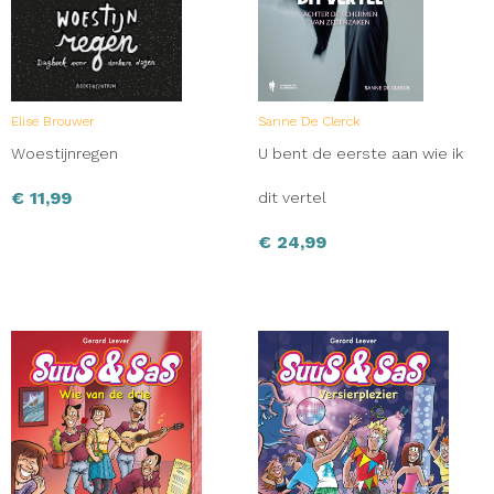
Elise Brouwer
Sanne De Clerck
Woestijnregen
U bent de eerste aan wie ik
€
11,99
dit vertel
€
24,99