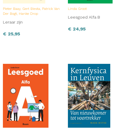
Pieter Baay, Gert Biesta, Patrick Van
Linda Groot
Der Bogt, Hanke Drop
Leesgoed Alfa B
Leraar zijn
€
24,95
€
25,95