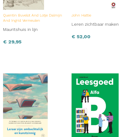
Quentin Buvelot And Lotje Dalmijn
John Hattie
And Ingrid Vermeulen
Leren zichtbaar maken
Mauritshuis in lijn
€
52,00
€
29,95