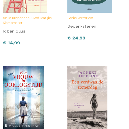
Anke Kranendonk And Marijke
Gerke Verthriest
Klompmaker
Gedenkstenen
Ik ben Guus
€
24,99
€
14,99