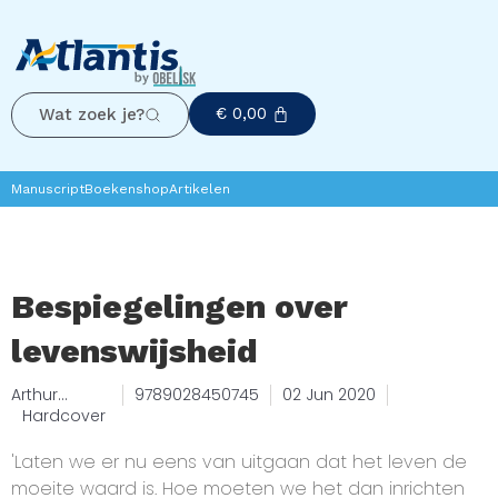
€
0,00
Wat zoek je?
Manuscript
Boekenshop
Artikelen
Bespiegelingen over
levenswijsheid
Arthur
9789028450745
02 Jun 2020
Schopenha
Hardcover
uer
'Laten we er nu eens van uitgaan dat het leven de
moeite waard is. Hoe moeten we het dan inrichten