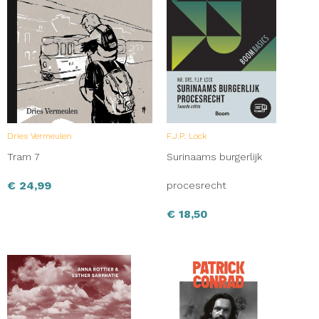
Dries Vermeulen
F.J.P. Lock
Tram 7
Surinaams burgerlijk
€
24,99
procesrecht
€
18,50