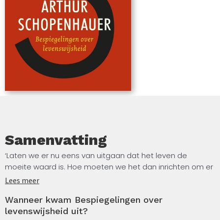
de wereldliteratuur te bieden heeft.
Samenvatting
‘Laten we er nu eens van uitgaan dat het leven de
moeite waard is. Hoe moeten we het dan inrichten om er
zo veel mogelijk geluk uit te halen?’ Zo formuleerde
Lees meer
Schopenhauer in 1850 het thema van zijn boek. Een
Wanneer kwam Bespiegelingen over
hoogst actuele vraag, gezien de talloze zelfhulpboeken
levenswijsheid uit?
die over ons worden uitgestort.