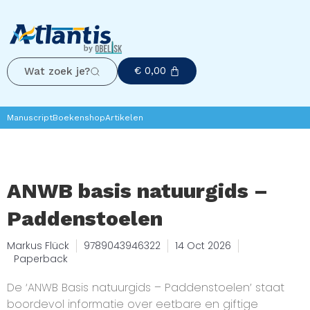
€
0,00
Wat zoek je?
Manuscript
Boekenshop
Artikelen
ANWB basis natuurgids –
Paddenstoelen
Markus Flück
9789043946322
14 Oct 2026
Paperback
De ‘ANWB Basis natuurgids – Paddenstoelen’ staat
boordevol informatie over eetbare en giftige