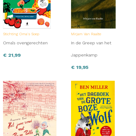
Stichting Oma's Soep
Mirjam Van Raalte
Oma’s ovengerechten
In de Greep van het
€
21,99
Jappenkamp
€
19,95