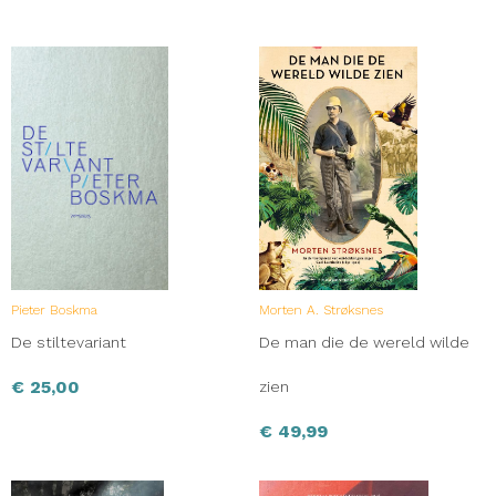
Pieter Boskma
Morten A. Strøksnes
De stiltevariant
De man die de wereld wilde
€
25,00
zien
€
49,99