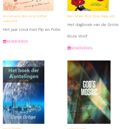
Annemarie Bon And Esther
Ben Miller And Elisa Paganelli
Leeuwrik
Het dagboek van de Grote
Het jaar rond met Pip en Polle
Boze Wolf
RESERVEREN
RESERVEREN
Dave Dröge
Hans Euser