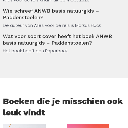
Wie schreef ANWB basis natuurgids –
De indeling op kleurcodes maakt het zoeken
Paddenstoelen?
supereenvoudig. Deze zakgids heeft een handig
pocketformaat en is daardoor makkelijk mee te nemen
De auteur van Alles voor de reis is Markus Flück
tijdens elke natuurwandeling. Een beknopte gids met
Wat voor soort cover heeft het boek ANWB
complete inhoud, ideaal voor een snelle en eenvoudige
basis natuurgids – Paddenstoelen?
soortherkenning!
Het boek heeft een Paperback
Boeken die je misschien ook
leuk vindt