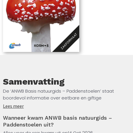
Samenvatting
De ‘ANWB Basis natuurgids – Paddenstoelen’ staat
boordevol informatie over eetbare en giftige
paddenstoelen. Met gedetailleerde beschrijvingen
Lees meer
kunnen ruim 120 bekende soorten eenvoudig worden
Wanneer kwam ANWB basis natuurgids –
herkend. Door de natuurgetrouwe tekeningen en
Paddenstoelen uit?
prachtige foto’s zijn in één oogopslag alle opvallendste
kenmerken terug te vinden.
Alles voor de reis kwam uit op
14 Oct 2026