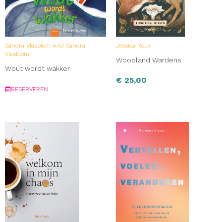
Sandra Vlasblom And Sandra
Jessica Roux
Vlasblom
Woodland Wardens
Wout wordt wakker
€
25,00
RESERVEREN