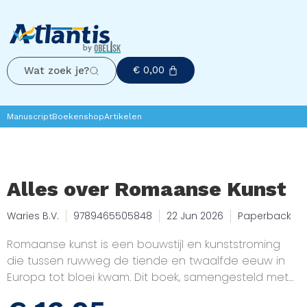
€
0,00
Wat zoek je?
Manuscript
Boekenshop
Artikelen
Alles over Romaanse Kunst
Waries B.V.
9789465505848
22 Jun 2026
Paperback
Romaanse kunst is een bouwstijl en kunststroming
die tussen ruwweg de tiende en twaalfde eeuw in
Europa tot bloei kwam. Dit boek, samengesteld met
behulp van kunstmatige intelligentie, biedt een