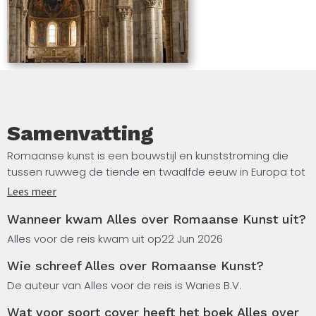
Samenvatting
Romaanse kunst is een bouwstijl en kunststroming die
tussen ruwweg de tiende en twaalfde eeuw in Europa tot
bloei kwam. Dit boek, samengesteld met behulp van
Lees meer
kunstmatige intelligentie, biedt een overzichtelijke
Wanneer kwam Alles over Romaanse Kunst uit?
inleiding op de geschiedenis, de stijlkenmerken en de
symbolische betekenis van het romaanse erfgoed. Je
Alles voor de reis kwam uit op
22 Jun 2026
leest hoe de romaanse architectuur zich ontwikkelde,
Wie schreef Alles over Romaanse Kunst?
welke kenmerken de stijl bepalen en welke rol religie
speelde in de kunst en bouw van die periode.
De auteur van Alles voor de reis is Waries B.V.
Wat voor soort cover heeft het boek Alles over