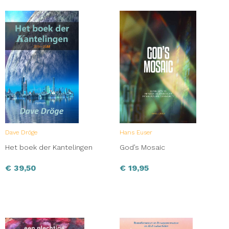
Dave Dröge
Hans Euser
Het boek der Kantelingen
God’s Mosaic
€
39,50
€
19,95