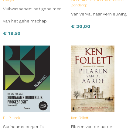
Claeys
Steen And Dik Toet And Werner
Zonderop
Vuilwassenen: het geheimer
Van verval naar vernieuwing
van het geheimschap
€
20,00
€
19,50
F.J.P. Lock
Ken Follett
Surinaams burgerlijk
Pilaren van de aarde