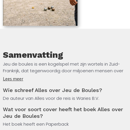
Samenvatting
Jeu de boules is een kogelspel met zijn wortels in Zuid-
Frankrijk, dat tegenwoordig door miljoenen mensen over
de hele wereld wordt gespeeld. Dit boek, samengesteld
Lees meer
met behulp van kunstmatige intelligentie, geeft je een
Wie schreef Alles over Jeu de Boules?
helder overzicht van het spel in al zijn facetten. Je leest
over de geschiedenis en ontwikkeling van jeu de boules,
De auteur van Alles voor de reis is Waries B.V.
de officiële spelregels en de gangbare terminologie.
Wat voor soort cover heeft het boek Alles over
Jeu de Boules?
Daarnaast komen werptechnieken en tactische
strategieën aan bod, evenals de verschillende
Het boek heeft een Paperback