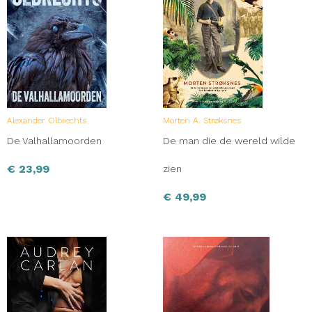
Alexander Olbrechts
Morten A. Strøksnes
De Valhallamoorden
De man die de wereld wilde
€
23,99
zien
€
49,99