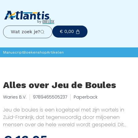
€
0,00
Wat zoek je?
Manuscript
Boekenshop
Artikelen
Alles over Jeu de Boules
Waries B.V.
9789465505237
Paperback
Jeu de boules is een kogelspel met zijn wortels in
Zuid-Frankrijk, dat tegenwoordig door miljoenen
mensen over de hele wereld wordt gespeeld. Dit
boek, samengesteld met behulp van kunstmatige