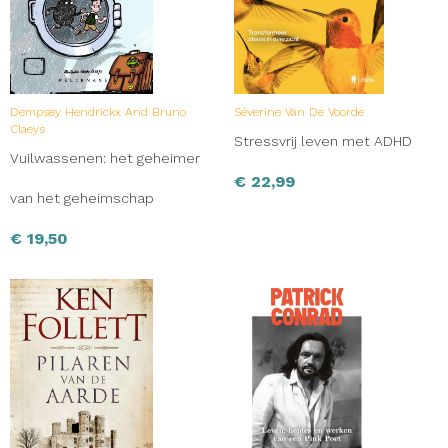
Dempsey Hendrickx And Bruno
Séverine Van De Voorde
Claeys
Stressvrij leven met ADHD
Vuilwassenen: het geheimer
€
22,99
van het geheimschap
€
19,50