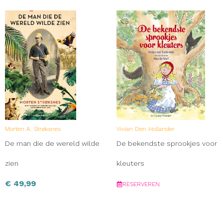
Morten A. Strøksnes
Vivian Den Hollander
De man die de wereld wilde
De bekendste sprookjes voor
zien
kleuters
€
49,99
RESERVEREN