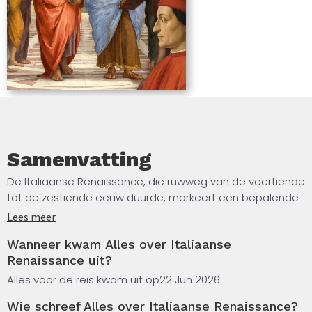
Samenvatting
De Italiaanse Renaissance, die ruwweg van de veertiende
tot de zestiende eeuw duurde, markeert een bepalende
periode in de Europese cultuurgeschiedenis. Dit boek,
Lees meer
samengesteld met behulp van kunstmatige intelligentie,
Wanneer kwam Alles over Italiaanse
biedt een overzicht van de belangrijkste ontwikkelingen
Renaissance uit?
op het gebied van kunst, architectuur, literatuur en
filosofisch denken. Je leest over het opkomende
Alles voor de reis kwam uit op
22 Jun 2026
humanisme, de invloedrijke stadsstaten als Florence en
Wie schreef Alles over Italiaanse Renaissance?
Venetië, en de rol van mecenassen zoals de familie