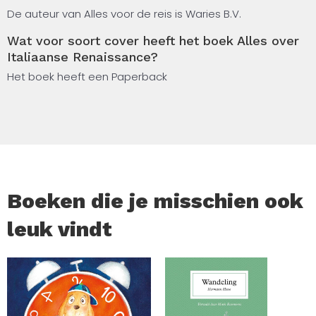
Medici.
De auteur van Alles voor de reis is Waries B.V.
Wat voor soort cover heeft het boek Alles over
Ook kunstenaars en denkers als Leonardo da Vinci,
Italiaanse Renaissance?
Michelangelo en Raphael komen aan bod. Het boek is
Het boek heeft een Paperback
bedoeld als toegankelijke introductie voor iedereen die
meer wil weten over deze periode in de Italiaanse en
Europese geschiedenis.
Boeken die je misschien ook
leuk vindt