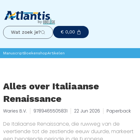
€
0,00
Wat zoek je?
Manuscript
Boekenshop
Artikelen
Alles over Italiaanse
Renaissance
Waries B.V.
9789465505831
22 Jun 2026
Paperback
De Italiaanse Renaissance, die ruwweg van de
veertiende tot de zestiende eeuw duurde, markeert
een bepalende periode in de Europese