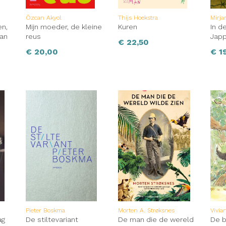
Özcan Akyol
Thijs Hoekstra
Mirja
en,
Mijn moeder, de kleine
Kuren
In d
van
reus
Jap
€
22,50
€
20,00
€
19
Pieter Boskma
Morten A. Strøksnes
Vivia
ag
De stiltevariant
De man die de wereld
De 