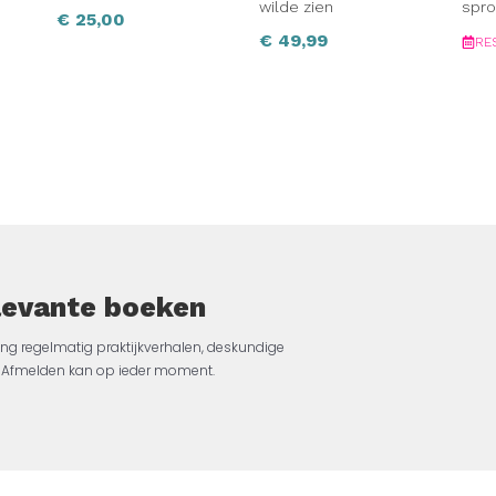
wilde zien
spro
€
25,00
€
49,99
RE
elevante boeken
ng regelmatig praktijkverhalen, deskundige
jk. Afmelden kan op ieder moment.