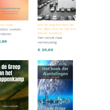
na Visser
Arie De Jong And Bart Van
ellen, voelen,
Der Steen And Dik Toet And
Werner Zonderop
anderen
Van verval naar
,99
vernieuwing
€
20,00