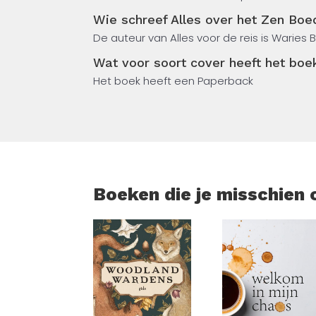
Ook de invloed van zen op kunst, cultuur
Wie schreef Alles over het Zen Bo
een heldere, eerste kennismaking met een
De auteur van Alles voor de reis is Waries B
Wat voor soort cover heeft het boe
Het boek heeft een Paperback
Boeken die je misschien 