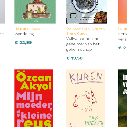
Hermann Hesse
Dempsey Hendrickx And
Harmi
os
Wandeling
Bruno Claeys
Vert
Vuilwassenen: het
ver
€
22,99
geheimer van het
€
21
geheimschap
€
19,50