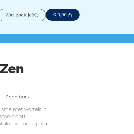
€
0,00
Wat zoek je?
 Zen
Paperback
isme met wortels in
sterk heeft
esteld met behulp van
elijke verkenning van