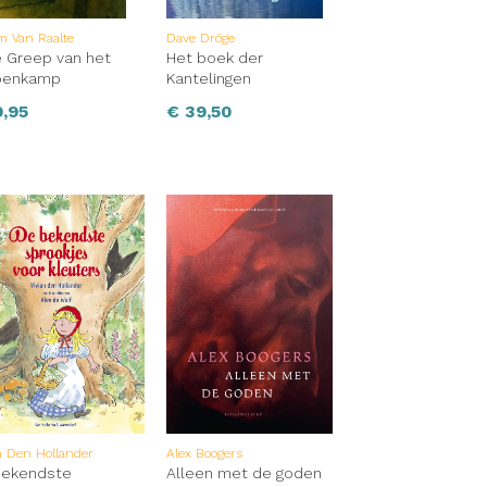
m Van Raalte
Dave Dröge
e Greep van het
Het boek der
penkamp
Kantelingen
,95
€
39,50
n Den Hollander
Alex Boogers
bekendste
Alleen met de goden