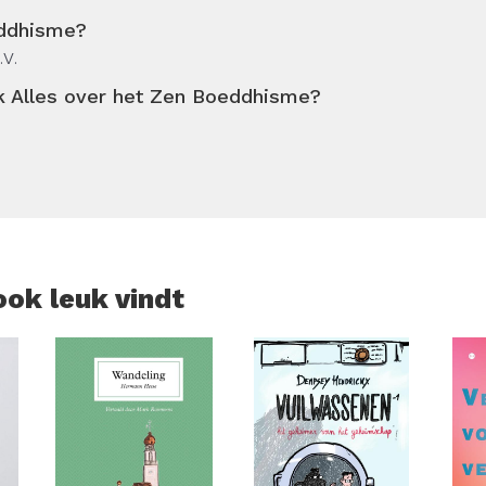
 en de moderne westerse samenleving komt aan bod. Dit boek
eddhisme?
 levenswijze die tot op vandaag wordt beoefend.
.V.
k Alles over het Zen Boeddhisme?
ook leuk vindt