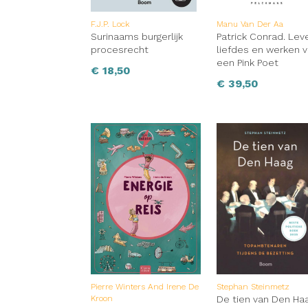
F.J.P. Lock
Manu Van Der Aa
Surinaams burgerlijk
Patrick Conrad. Lev
procesrecht
liefdes en werken 
een Pink Poet
€
18,50
€
39,50
Pierre Winters And Irene De
Stephan Steinmetz
Kroon
De tien van Den Ha