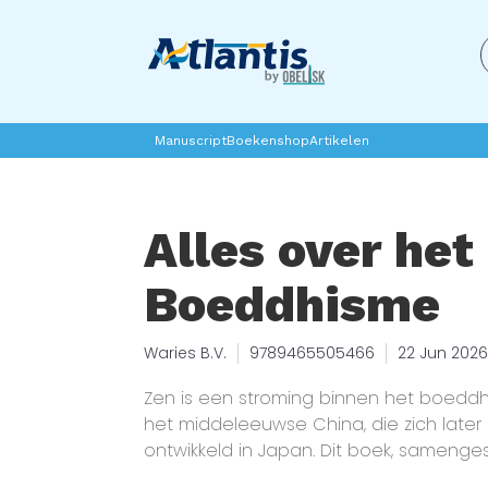
Manuscript
Boekenshop
Artikelen
Alles over het
Boeddhisme
Waries B.V.
9789465505466
22 Jun 2026
Zen is een stroming binnen het boeddh
het middeleeuwse China, die zich later 
ontwikkeld in Japan. Dit boek, sameng
kunstmatige intelligentie, biedt een feit