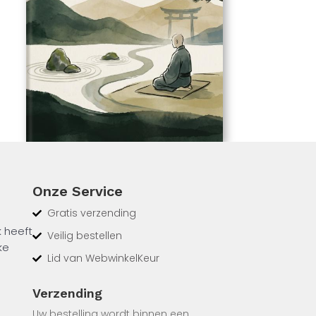
Onze Service
Gratis verzending
k heeft
Veilig bestellen
ke
Lid van WebwinkelKeur
over
 koan,
Verzending
Uw bestelling wordt binnen een