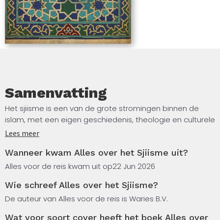
Samenvatting
Het sjiisme is een van de grote stromingen binnen de
islam, met een eigen geschiedenis, theologie en culturele
traditie die zich over eeuwen hebben ontwikkeld. Dit boek
Lees meer
biedt een overzicht van de oorsprong van het sjiisme, de
Wanneer kwam Alles over het Sjiisme uit?
vroege scheiding met het soennisme en de centrale rol
van de imams in het sjiitische geloof. Je leest over de
Alles voor de reis kwam uit op
22 Jun 2026
belangrijkste geloofspunten, rituelen en feesten zoals
Wie schreef Alles over het Sjiisme?
Asjoera, en de verspreiding van het sjiisme in landen als
Iran, Irak en Libanon.
De auteur van Alles voor de reis is Waries B.V.
Wat voor soort cover heeft het boek Alles over