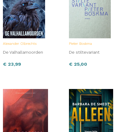
Alexander Olbrechts
Pieter Boskma
De Valhallamoorden
De stiltevariant
€
23,99
€
25,00