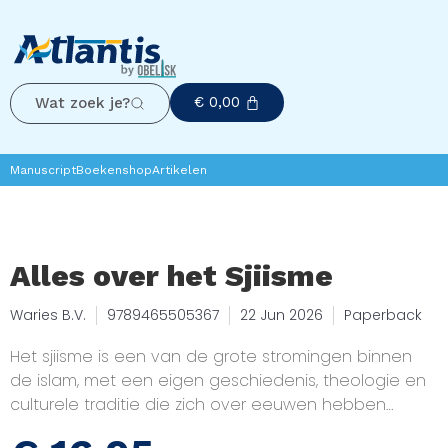
€
0,00
Wat zoek je?
Manuscript
Boekenshop
Artikelen
Alles over het Sjiisme
Waries B.V.
9789465505367
22 Jun 2026
Paperback
Het sjiisme is een van de grote stromingen binnen
de islam, met een eigen geschiedenis, theologie en
culturele traditie die zich over eeuwen hebben
ontwikkeld. Dit boek biedt een overzicht van de