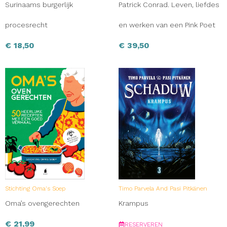
Surinaams burgerlijk
Patrick Conrad. Leven, liefdes
procesrecht
en werken van een Pink Poet
€
18,50
€
39,50
Stichting Oma's Soep
Timo Parvela And Pasi Pitkänen
Oma’s ovengerechten
Krampus
€
21,99
RESERVEREN