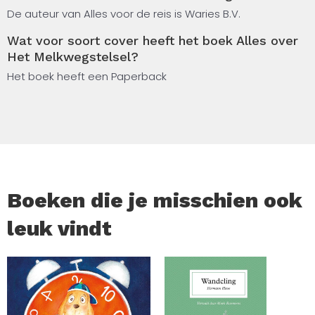
het ontstaan van het Melkwegstelsel.
De auteur van Alles voor de reis is Waries B.V.
Wat voor soort cover heeft het boek Alles over
Openstaande vragen, zoals de rol van donkere materie
Het Melkwegstelsel?
en de toekomst van ons sterrenstelsel, komen eveneens
Het boek heeft een Paperback
aan bod. Dit boek is samengesteld met behulp van
kunstmatige intelligentie en biedt een feitelijk,
toegankelijk overzicht van de huidige kennis over het
Melkwegstelsel.
Boeken die je misschien ook
leuk vindt