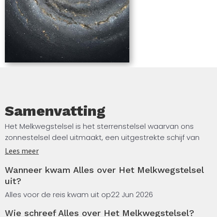
Samenvatting
Het Melkwegstelsel is het sterrenstelsel waarvan ons
zonnestelsel deel uitmaakt, een uitgestrekte schijf van
honderden miljarden sterren, gaswolken en donkere
Lees meer
materie. In dit boek lees je over de structuur van ons
Wanneer kwam Alles over Het Melkwegstelsel
sterrenstelsel, van de centrale bult en de spiraalarmen
uit?
tot het superzware zwarte gat in het middelpunt. Je
maakt ook kennis met de geschiedenis van het
Alles voor de reis kwam uit op
22 Jun 2026
astronomische onderzoek en leert hoe wetenschappers
Wie schreef Alles over Het Melkwegstelsel?
steeds meer te weten zijn gekomen over de opbouw en