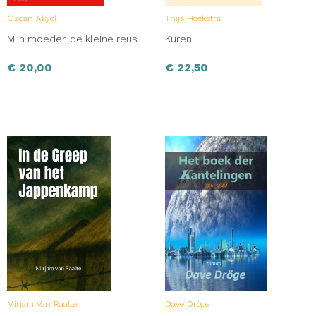
Özcan Akyol
Thijs Hoekstra
Mijn moeder, de kleine reus
Kuren
€
20,00
€
22,50
Mirjam Van Raalte
Dave Dröge