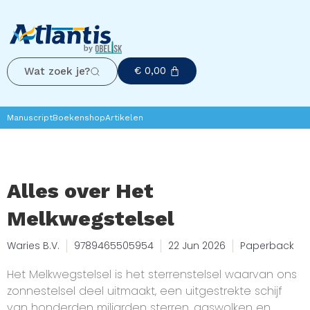
€
0,00
Wat zoek je?
Manuscript
Boekenshop
Artikelen
Alles over Het
Melkwegstelsel
Waries B.V.
9789465505954
22 Jun 2026
Paperback
Het Melkwegstelsel is het sterrenstelsel waarvan ons
zonnestelsel deel uitmaakt, een uitgestrekte schijf
van honderden miljarden sterren, gaswolken en