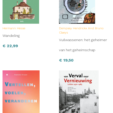
Hermann Hesse
Dempsey Hendrickx And Bruno
Claeys
Wandeling
Vuilwassenen: het geheimer
€
22,99
van het geheimschap
€
19,50