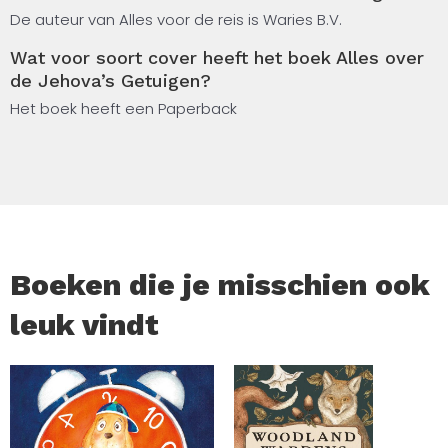
Wachttorengenootschap, opvattingen over bloed,
De auteur van Alles voor de reis is Waries B.V.
militaire dienst en feestdagen, en over de betekenis van
Wat voor soort cover heeft het boek Alles over
de gemeenschap voor haar leden.
de Jehova’s Getuigen?
Het boek heeft een Paperback
Het boek is geschreven als een informatieve introductie,
zonder oordeel en zonder het onderwerp groter of kleiner
te maken dan het is.
Boeken die je misschien ook
leuk vindt