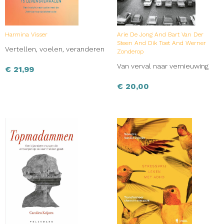
Harmina Visser
Arie De Jong And Bart Van Der
Steen And Dik Toet And Werner
Vertellen, voelen, veranderen
Zonderop
Van verval naar vernieuwing
€
21,99
€
20,00