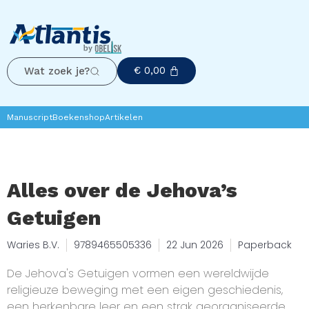
€
0,00
Wat zoek je?
Manuscript
Boekenshop
Artikelen
Alles over de Jehova’s
Getuigen
Waries B.V.
9789465505336
22 Jun 2026
Paperback
De Jehova's Getuigen vormen een wereldwijde
religieuze beweging met een eigen geschiedenis,
een herkenbare leer en een strak georganiseerde