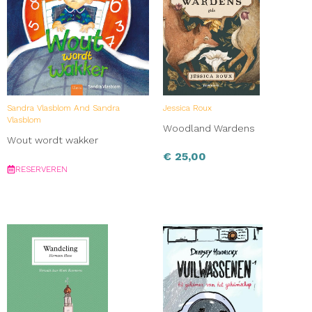
Sandra Vlasblom And Sandra
Jessica Roux
Vlasblom
Woodland Wardens
Wout wordt wakker
€
25,00
RESERVEREN