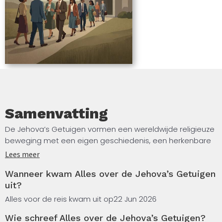
Samenvatting
De Jehova’s Getuigen vormen een wereldwijde religieuze
beweging met een eigen geschiedenis, een herkenbare
leer en een strak georganiseerde gemeenschap. Dit
Lees meer
boek, samengesteld met behulp van kunstmatige
Wanneer kwam Alles over de Jehova’s Getuigen
intelligentie, geeft je een feitelijk overzicht van het
uit?
ontstaan van de beweging in de negentiende eeuw, de
kernpunten van haar geloofsovertuigingen en de manier
Alles voor de reis kwam uit op
22 Jun 2026
waarop het dagelijks leven van leden is ingericht. Je leest
Wie schreef Alles over de Jehova’s Getuigen?
over het zendelingwerk, de rol van het