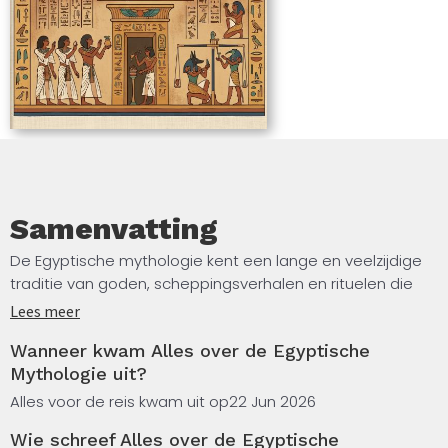
Samenvatting
De Egyptische mythologie kent een lange en veelzijdige
traditie van goden, scheppingsverhalen en rituelen die
duizenden jaren lang het leven en de religie van het oude
Lees meer
Egypte bepaalden. In dit boek maak je kennis met de
Wanneer kwam Alles over de Egyptische
belangrijkste goden zoals Ra, Osiris, Isis en Horus, en leer
Mythologie uit?
je hoe de Egyptenaren de wereld om hen heen
verklaarden. Aan bod komen scheppingsmythen, de rol
Alles voor de reis kwam uit op
22 Jun 2026
van de farao als goddelijke bemiddelaar, en de betekenis
Wie schreef Alles over de Egyptische
van begrafenisrituelen en het hiernamaals.