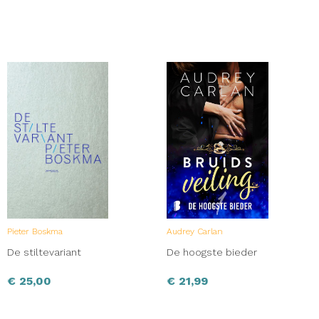
Pieter Boskma
Audrey Carlan
De stiltevariant
De hoogste bieder
€
25,00
€
21,99