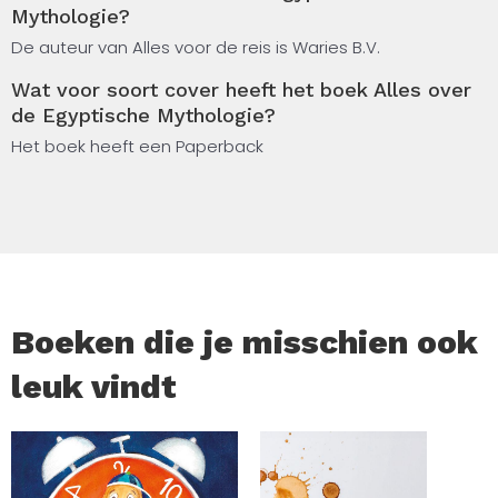
Mythologie?
Dit boek is samengesteld met behulp van kunstmatige
De auteur van Alles voor de reis is Waries B.V.
intelligentie, op basis van bestaande kennis over het
Wat voor soort cover heeft het boek Alles over
oude Egypte. Het biedt je een overzichtelijke introductie
de Egyptische Mythologie?
op een van de best gedocumenteerde mythologische
Het boek heeft een Paperback
tradities uit de oudheid.
Boeken die je misschien ook
leuk vindt