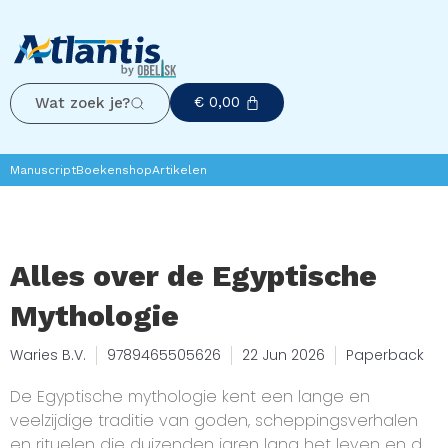
€
0,00
Wat zoek je?
Manuscript
Boekenshop
Artikelen
Alles over de Egyptische
Mythologie
Waries B.V.
9789465505626
22 Jun 2026
Paperback
De Egyptische mythologie kent een lange en
veelzijdige traditie van goden, scheppingsverhalen
en rituelen die duizenden jaren lang het leven en de