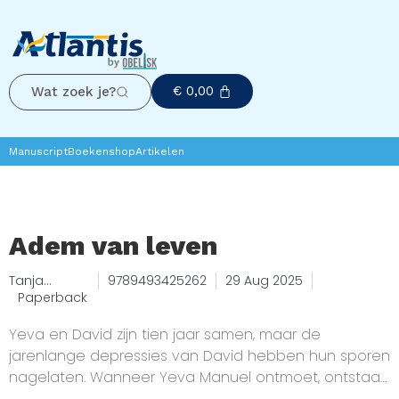
€
0,00
Wat zoek je?
Manuscript
Boekenshop
Artikelen
Adem van leven
Tanja
9789493425262
29 Aug 2025
Huissoon
Paperback
Yeva en David zijn tien jaar samen, maar de
jarenlange depressies van David hebben hun sporen
nagelaten. Wanneer Yeva Manuel ontmoet, ontstaat
er een intense verliefdheid. Ze verwelkomt Manuel in