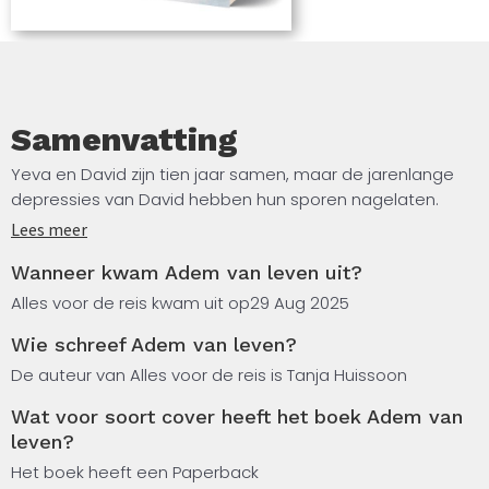
nooit voorbij zijn, schreef met Adem van Levenhaar
tweede boek. Reizend met de camper door Europa
haalt ze inspiratie uit haar ervaringen en relaties. Met
een warme pen nodigt ze lezers uit om de diepten
van angst en de schoonheid van liefde te
Samenvatting
ontdekken.
Yeva en David zijn tien jaar samen, maar de jarenlange
depressies van David hebben hun sporen nagelaten.
Wanneer Yeva Manuel ontmoet, ontstaat er een intense
Lees meer
verliefdheid. Ze verwelkomt Manuel in haar leven en zet
Wanneer kwam Adem van leven uit?
ook de relatie met David voort.
Alles voor de reis kwam uit op
29 Aug 2025
Hun samenzijn wordt echter overschaduwd door de
Wie schreef Adem van leven?
lasten van het verleden en de uitdagingen van het
heden, waarin Manuel een steeds grotere rol speelt. Te
De auteur van Alles voor de reis is Tanja Huissoon
midden van deze ontwikkelingen krijgt Yeva op haar
Wat voor soort cover heeft het boek Adem van
vaders sterfbed een dagboek van haar opa in handen.
leven?
Dit laat een onverwacht licht schijnen op haar
Het boek heeft een Paperback
familiegeschiedenis en haar relaties.