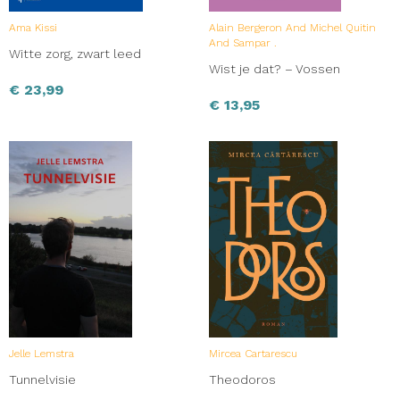
Ama Kissi
Alain Bergeron And Michel Quitin
And Sampar .
Witte zorg, zwart leed
Wist je dat? – Vossen
€
23,99
€
13,95
Jelle Lemstra
Mircea Cartarescu
Tunnelvisie
Theodoros