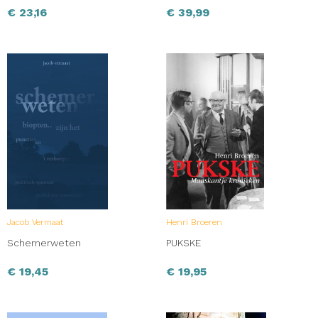
€
23,16
€
39,99
Jacob Vermaat
Henri Broeren
Schemerweten
PUKSKE
€
19,45
€
19,95