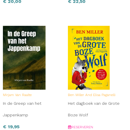
€
20,00
€
22,50
Mirjam Van Raalte
Ben Miller And Elisa Paganelli
In de Greep van het
Het dagboek van de Grote
Jappenkamp
Boze Wolf
€
19,95
RESERVEREN