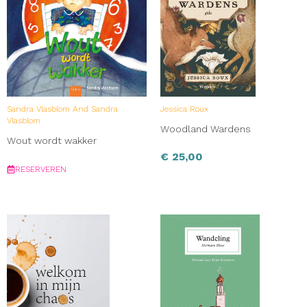
Sandra Vlasblom And Sandra
Jessica Roux
Vlasblom
Woodland Wardens
Wout wordt wakker
€
25,00
RESERVEREN