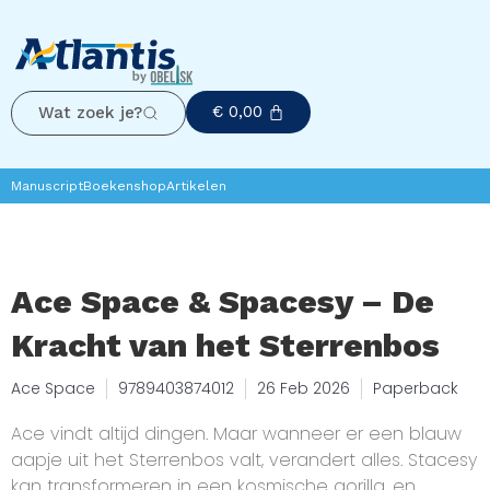
€
0,00
Wat zoek je?
Manuscript
Boekenshop
Artikelen
Ace Space & Spacesy – De
Kracht van het Sterrenbos
Ace Space
9789403874012
26 Feb 2026
Paperback
Ace vindt altijd dingen. Maar wanneer er een blauw
aapje uit het Sterrenbos valt, verandert alles. Stacesy
kan transformeren in een kosmische gorilla, en