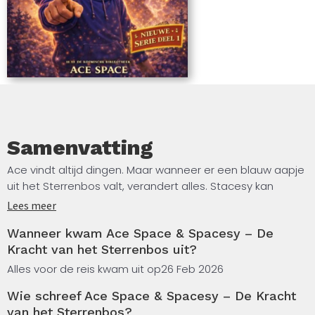
Samenvatting
Ace vindt altijd dingen. Maar wanneer er een blauw aapje
uit het Sterrenbos valt, verandert alles. Stacesy kan
transformeren in een kosmische gorilla, en samen
Lees meer
moeten ze een mysterieuze breuk onder het bos
Wanneer kwam Ace Space & Spacesy – De
stoppen.
Kracht van het Sterrenbos uit?
Lichtwezentjes verdwijnen en 11.11 De Kosmische
Alles voor de reis kwam uit op
26 Feb 2026
Bibliotheek wordt bedreigd. Een spannend, avontuurlijk
Wie schreef Ace Space & Spacesy – De Kracht
jongensboek vol fantasie, humor en kracht.
van het Sterrenbos?